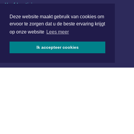
Hoofdvestiging:
van Benthuizenlaan 1
Deze website maakt gebruik van cookies om
1701 BZ Heerhugowaard
ervoor te zorgen dat u de beste ervaring krijgt
072 8200 600
op onze website
Lees meer
redactie@xyto.nl
www.xyto.nl
Ik accepteer cookies
SOCIAL MEDIA
NIEUWSBRIEF AANMELDEN
Schrijf je in voor onze nieuwsbrief en krijg wekelijks een
samenvatting van alle gebeurtenissen uit jouw regio.
Aanmelden
ONLINE DAGBLADEN