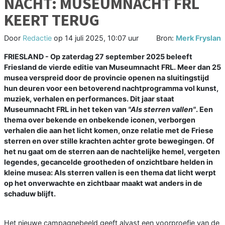
NACHT: MUSEUMNACHT FRL
KEERT TERUG
Door
Redactie
op
14 juli 2025, 10:07 uur
Bron:
Merk Fryslan
FRIESLAND - Op zaterdag 27 september 2025 beleeft
Friesland de vierde editie van Museumnacht FRL. Meer dan 25
musea verspreid door de provincie openen na sluitingstijd
hun deuren voor een betoverend nachtprogramma vol kunst,
muziek, verhalen en performances. Dit jaar staat
Museumnacht FRL in het teken van
"Als sterren vallen"
.
Een
thema over bekende en onbekende iconen, verborgen
verhalen die aan het licht komen, onze relatie met de Friese
sterren en over stille krachten achter grote bewegingen. Of
het nu gaat om de sterren aan de nachtelijke hemel, vergeten
legendes, gecancelde grootheden of onzichtbare helden in
kleine musea: Als sterren vallen is een thema dat licht werpt
op het onverwachte en zichtbaar maakt wat anders in de
schaduw blijft.
Het nieuwe campagnebeeld geeft alvast een voorproefje van de