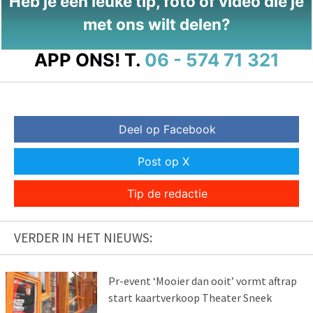
Heb je een leuke tip, foto of video die je
met ons wilt delen?
APP ONS!
T.
06 - 574 71 321
Deel op Facebook
Post op X
Tip de redactie
VERDER IN HET NIEUWS:
Pr-event ‘Mooier dan ooit’ vormt aftrap
start kaartverkoop Theater Sneek