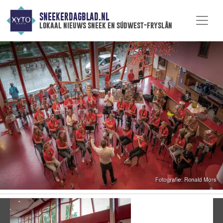
SNEEKERDAGBLAD.NL
lokaal nieuws sneek en súdwest-fryslân