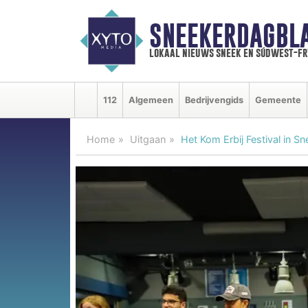
SNEEKERDAGBL
lokaal nieuws sneek en súdwest-f
112
Algemeen
Bedrijvengids
Gemeente
Home
Uitgaan
Het Kom Erbij Festival in S