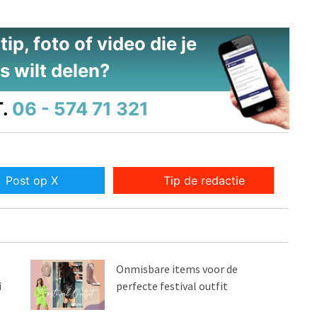
ip, foto of video die je
s wilt delen?
.
06 - 574 71 321
Post op X
Tip de redactie
Onmisbare items voor de
i
perfecte festival outfit