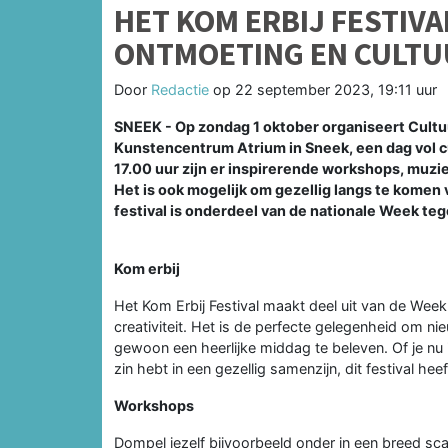
HET KOM ERBIJ FESTIVA
ONTMOETING EN CULTU
Door
Redactie
op
22 september 2023, 19:11 uur
SNEEK - Op zondag 1 oktober organiseert Cultuu
Kunstencentrum Atrium in Sneek, een dag vol c
17.00 uur zijn er inspirerende workshops, muzie
Het is ook mogelijk om gezellig langs te kome
festival is onderdeel van de nationale Week te
Kom erbij
Het Kom Erbij Festival maakt deel uit van de Wee
creativiteit. Het is de perfecte gelegenheid om n
gewoon een heerlijke middag te beleven. Of je nu i
zin hebt in een gezellig samenzijn, dit festival hee
Workshops
Dompel jezelf bijvoorbeeld onder in een breed sca