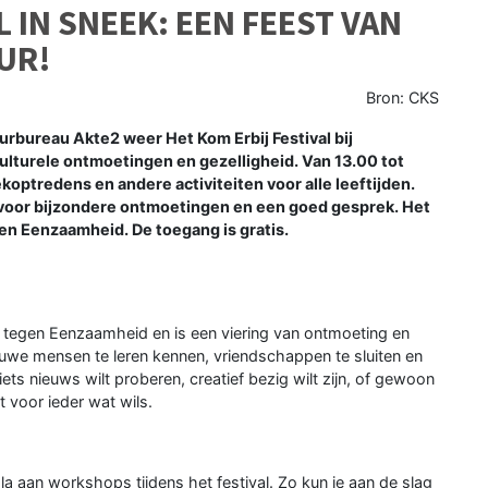
L IN SNEEK: EEN FEEST VAN
UR!
Bron: CKS
rbureau Akte2 weer Het Kom Erbij Festival bij
ulturele ontmoetingen en gezelligheid. Van 13.00 tot
koptredens en andere activiteiten voor alle leeftijden.
n voor bijzondere ontmoetingen en een goed gesprek. Het
gen Eenzaamheid. De toegang is gratis.
k tegen Eenzaamheid en is een viering van ontmoeting en
ieuwe mensen te leren kennen, vriendschappen te sluiten en
ets nieuws wilt proberen, creatief bezig wilt zijn, of gewoon
ft voor ieder wat wils.
la aan workshops tijdens het festival. Zo kun je aan de slag