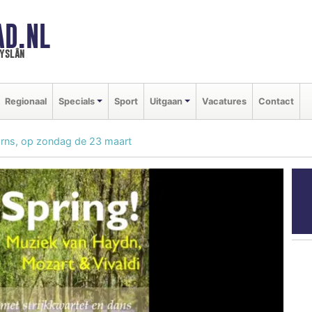
AD.NL
ryslân
Regionaal
Specials
Sport
Uitgaan
Vacatures
Contact
arns, op zondag de 23 maart