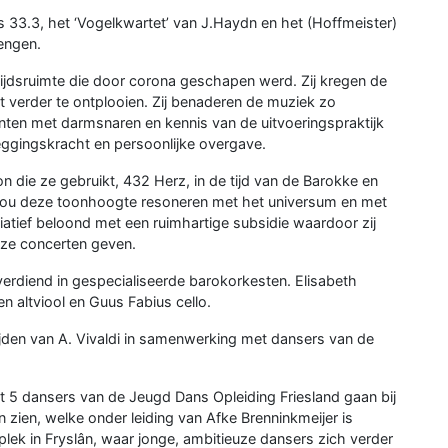
s 33.3, het ‘Vogelkwartet’ van J.Haydn en het (Hoffmeister)
engen.
ijdsruimte die door corona geschapen werd. Zij kregen de
et verder te ontplooien. Zij benaderen de muziek zo
nten met darmsnaren en kennis van de uitvoeringspraktijk
eggingskracht en persoonlijke overgave.
 die ze gebruikt, 432 Herz, in de tijd van de Barokke en
zou deze toonhoogte resoneren met het universum en met
iatief beloond met een ruimhartige subsidie waardoor zij
ze concerten geven.
verdiend in gespecialiseerde barokorkesten. Elisabeth
 altviool en Guus Fabius cello.
ijden van A. Vivaldi in samenwerking met dansers van de
nt 5 dansers van de Jeugd Dans Opleiding Friesland gaan bij
 zien, welke onder leiding van Afke Brenninkmeijer is
lek in Fryslân, waar jonge, ambitieuze dansers zich verder