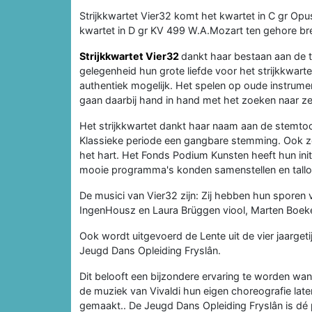
Strijkkwartet Vier32 komt het kwartet in C gr Opu
kwartet in D gr KV 499 W.A.Mozart ten gehore br
Strijkkwartet Vier32
dankt haar bestaan aan de t
gelegenheid hun grote liefde voor het strijkkwart
authentiek mogelijk. Het spelen op oude instrume
gaan daarbij hand in hand met het zoeken naar z
Het strijkkwartet dankt haar naam aan de stemtoon
Klassieke periode een gangbare stemming. Ook 
het hart. Het Fonds Podium Kunsten heeft hun init
mooie programma's konden samenstellen en tallo
De musici van Vier32 zijn: Zij hebben hun sporen 
IngenHousz en Laura Brüggen viool, Marten Boeken
Ook wordt uitgevoerd de Lente uit de vier jaarget
Jeugd Dans Opleiding Fryslân.
Dit belooft een bijzondere ervaring te worden wa
de muziek van Vivaldi hun eigen choreografie laten
gemaakt.. De Jeugd Dans Opleiding Fryslân is dé p