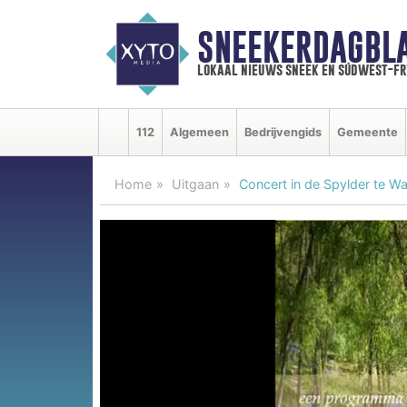
SNEEKERDAGBL
lokaal nieuws sneek en súdwest-f
112
Algemeen
Bedrijvengids
Gemeente
Home
Uitgaan
Concert in de Spylder te W