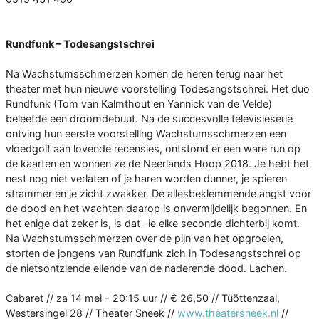
Rundfunk – Todesangstschrei
Na Wachstumsschmerzen komen de heren terug naar het
theater met hun nieuwe voorstelling Todesangstschrei. Het duo
Rundfunk (Tom van Kalmthout en Yannick van de Velde)
beleefde een droomdebuut. Na de succesvolle televisieserie
ontving hun eerste voorstelling Wachstumsschmerzen een
vloedgolf aan lovende recensies, ontstond er een ware run op
de kaarten en wonnen ze de Neerlands Hoop 2018. Je hebt het
nest nog niet verlaten of je haren worden dunner, je spieren
strammer en je zicht zwakker. De allesbeklemmende angst voor
de dood en het wachten daarop is onvermijdelijk begonnen. En
het enige dat zeker is, is dat -ie elke seconde dichterbij komt.
Na Wachstumsschmerzen over de pijn van het opgroeien,
storten de jongens van Rundfunk zich in Todesangstschrei op
de nietsontziende ellende van de naderende dood. Lachen.
Cabaret // za 14 mei - 20:15 uur // € 26,50 // Tüöttenzaal,
Westersingel 28 // Theater Sneek //
www.theatersneek.nl
//