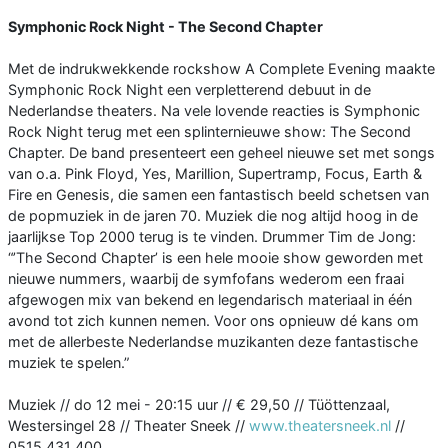
Symphonic Rock Night - The Second Chapter
Met de indrukwekkende rockshow A Complete Evening maakte
Symphonic Rock Night een verpletterend debuut in de
Nederlandse theaters. Na vele lovende reacties is Symphonic
Rock Night terug met een splinternieuwe show: The Second
Chapter. De band presenteert een geheel nieuwe set met songs
van o.a. Pink Floyd, Yes, Marillion, Supertramp, Focus, Earth &
Fire en Genesis, die samen een fantastisch beeld schetsen van
de popmuziek in de jaren 70. Muziek die nog altijd hoog in de
jaarlijkse Top 2000 terug is te vinden. Drummer Tim de Jong:
“’The Second Chapter’ is een hele mooie show geworden met
nieuwe nummers, waarbij de symfofans wederom een fraai
afgewogen mix van bekend en legendarisch materiaal in één
avond tot zich kunnen nemen. Voor ons opnieuw dé kans om
met de allerbeste Nederlandse muzikanten deze fantastische
muziek te spelen.”
Muziek // do 12 mei - 20:15 uur // € 29,50 // Tüöttenzaal,
Westersingel 28 // Theater Sneek //
www.theatersneek.nl
//
0515 431 400