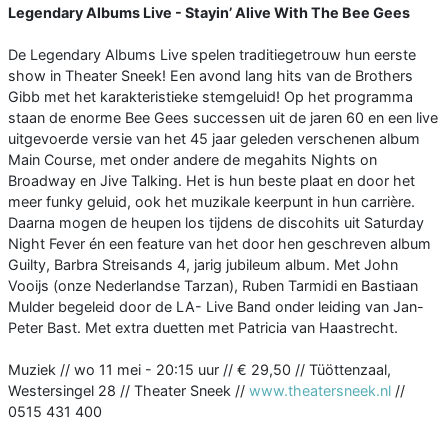
Legendary Albums Live - Stayin’ Alive With The Bee Gees
De Legendary Albums Live spelen traditiegetrouw hun eerste
show in Theater Sneek! Een avond lang hits van de Brothers
Gibb met het karakteristieke stemgeluid! Op het programma
staan de enorme Bee Gees successen uit de jaren 60 en een live
uitgevoerde versie van het 45 jaar geleden verschenen album
Main Course, met onder andere de megahits Nights on
Broadway en Jive Talking. Het is hun beste plaat en door het
meer funky geluid, ook het muzikale keerpunt in hun carrière.
Daarna mogen de heupen los tijdens de discohits uit Saturday
Night Fever én een feature van het door hen geschreven album
Guilty, Barbra Streisands 4, jarig jubileum album. Met John
Vooijs (onze Nederlandse Tarzan), Ruben Tarmidi en Bastiaan
Mulder begeleid door de LA- Live Band onder leiding van Jan-
Peter Bast. Met extra duetten met Patricia van Haastrecht.
Muziek // wo 11 mei - 20:15 uur // € 29,50 // Tüöttenzaal,
Westersingel 28 // Theater Sneek //
www.theatersneek.nl
//
0515 431 400