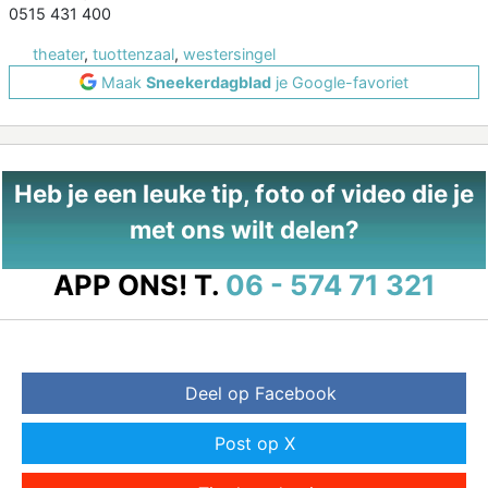
0515 431 400
theater
,
tuottenzaal
,
westersingel
Maak
Sneekerdagblad
je Google-favoriet
Heb je een leuke tip, foto of video die je
met ons wilt delen?
APP ONS!
T.
06 - 574 71 321
Deel op Facebook
Post op X