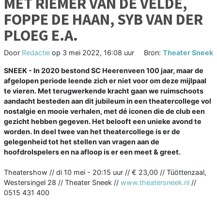
MET RIEMER VAN DE VELDE,
FOPPE DE HAAN, SYB VAN DER
PLOEG E.A.
Door
Redactie
op
3 mei 2022, 16:08 uur
Bron:
Theater Sneek
SNEEK - In 2020 bestond SC Heerenveen 100 jaar, maar de
afgelopen periode leende zich er niet voor om deze mijlpaal
te vieren. Met terugwerkende kracht gaan we ruimschoots
aandacht besteden aan dit jubileum in een theatercollege vol
nostalgie en mooie verhalen, met dé iconen die de club een
gezicht hebben gegeven. Het belooft een unieke avond te
worden. In deel twee van het theatercollege is er de
gelegenheid tot het stellen van vragen aan de
hoofdrolspelers en na afloop is er een meet & greet.
Theatershow // di 10 mei - 20:15 uur // € 23,00 // Tüöttenzaal,
Westersingel 28 // Theater Sneek //
www.theatersneek.nl
//
0515 431 400