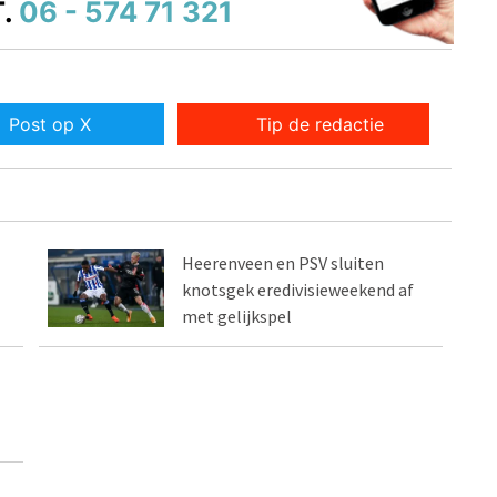
.
06 - 574 71 321
Post op X
Tip de redactie
Heerenveen en PSV sluiten
knotsgek eredivisieweekend af
met gelijkspel