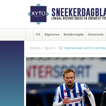
SNEEKERDAGBL
lokaal nieuws sneek en súdwest-f
112
Algemeen
Bedrijvengids
Gemeente
Home
Sport
SC Heerenveen wint in slotfa