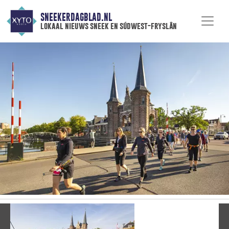
SNEEKERDAGBLAD.NL
lokaal nieuws sneek en súdwest-fryslân