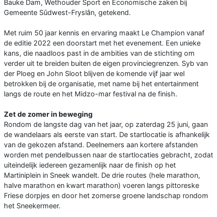
Bauke Dam, Wethouder Sport en Economische zaken bij
Gemeente Sûdwest-Fryslân, getekend.
Met ruim 50 jaar kennis en ervaring maakt Le Champion vanaf
de editie 2022 een doorstart met het evenement. Een unieke
kans, die naadloos past in de ambities van de stichting om
verder uit te breiden buiten de eigen provinciegrenzen. Syb van
der Ploeg en John Sloot blijven de komende vijf jaar wel
betrokken bij de organisatie, met name bij het entertainment
langs de route en het Midzo-mar festival na de finish.
Zet de zomer in beweging
Rondom de langste dag van het jaar, op zaterdag 25 juni, gaan
de wandelaars als eerste van start. De startlocatie is afhankelijk
van de gekozen afstand. Deelnemers aan kortere afstanden
worden met pendelbussen naar de startlocaties gebracht, zodat
uiteindelijk iedereen gezamenlijk naar de finish op het
Martiniplein in Sneek wandelt. De drie routes (hele marathon,
halve marathon en kwart marathon) voeren langs pittoreske
Friese dorpjes en door het zomerse groene landschap rondom
het Sneekermeer.