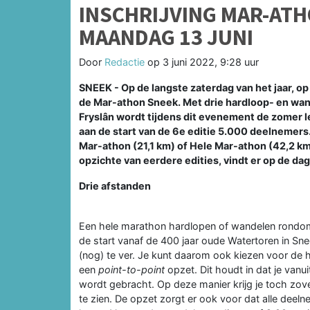
INSCHRIJVING MAR-ATH
MAANDAG 13 JUNI
Door
Redactie
op
3 juni 2022, 9:28 uur
SNEEK - Op de langste zaterdag van het jaar, op
de Mar-athon Sneek. Met drie hardloop- en wa
Fryslân wordt tijdens dit evenement de zomer le
aan de start van de 6e editie 5.000 deelnemers
Mar-athon (21,1 km) of Hele Mar-athon (42,2 km
opzichte van eerdere edities, vindt er op de dag
Drie afstanden
Een hele marathon hardlopen of wandelen rondom 
de start vanaf de 400 jaar oude Watertoren in Sn
(nog) te ver. Je kunt daarom ook kiezen voor de
een
point-to-point
opzet. Dit houdt in dat je vanu
wordt gebracht. Op deze manier krijg je toch zo
te zien. De opzet zorgt er ook voor dat alle deelne