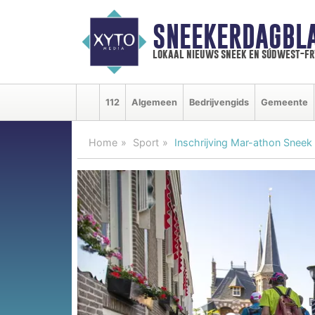
SNEEKERDAGBL
lokaal nieuws sneek en súdwest-f
112
Algemeen
Bedrijvengids
Gemeente
Home
Sport
Inschrijving Mar-athon Sneek 