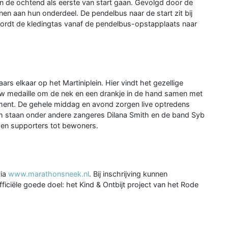
in de ochtend als eerste van start gaan. Gevolgd door de
nen aan hun onderdeel. De pendelbus naar de start zit bij
wordt de kledingtas vanaf de pendelbus-opstapplaats naar
rs elkaar op het Martiniplein. Hier vindt het gezellige
ouw medaille om de nek en een drankje in de hand samen met
ement. De gehele middag en avond zorgen live optredens
 staan onder andere zangeres Dilana Smith en de band Syb
 en supporters tot bewoners.
via
www.marathonsneek.nl
. Bij inschrijving kunnen
fficiële goede doel: het Kind & Ontbijt project van het Rode