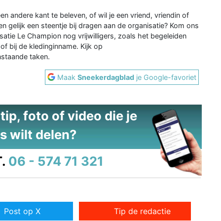
 andere kant te beleven, of wil je een vriend, vriendin of
 gelijk een steentje bij dragen aan de organisatie? Kom ons
atie Le Champion nog vrijwilligers, zoals het begeleiden
f bij de kledinginname. Kijk op
nstaande taken.
Maak
Sneekerdagblad
je Google-favoriet
ip, foto of video die je
s wilt delen?
.
06 - 574 71 321
Post op X
Tip de redactie