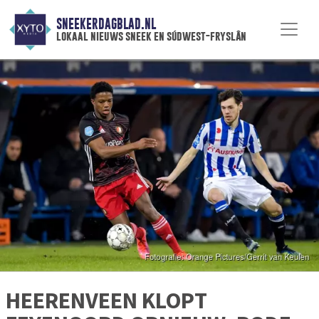
SNEEKERDAGBLAD.NL
lokaal nieuws sneek en súdwest-fryslân
HEERENVEEN KLOPT