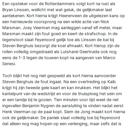
Een opsteker voor de Rotterdammers volgt kort na rust als
Bryan Linssen, wellicht met wat geluk, de gelijkmaker laat
aantekenen. Kort hierna krijgt Heerenveen de uitgelezen kans op
een hernieuwde voorsprong na een wilde actie van Nick
Marsman. Joey Veerman mag aanleggen vanaf elf meter, maar
Marsman maakt zijn fout goed en keert de strafschop. In de
tegenstoot slaat Feyenoord gelijk toe als Linssen de bal bij
Steven Berghuis bezorgt die koel afmaakt. Kort hierop zijn de
rollen volledig omgedraaid als Lutsharel Geertruida ook nog
eens de 1-3 tegen de touwen kopt na aangeven van Marco
Senesi.
Toch blijkt het nog niet gespeeld als kort hierna aanvoerder
Steven Berghuis de fout ingaat. Na een overtreding op Kaib
krijgt hij zijn tweede gele kaart en kan inrukken. Het blijkt het
kantelpunt van de wedstrijd en voor de thuisploeg het sein om
er een tandje bij te gooien. Tien minuten voor tijd weet de net
ingevallen Benjamin Nygren de aansluiting te vinden nadat eerst
Henk Veerman op de paal kopt. Siem de Jong maakt kort hierna
ook de gelijkmaker. De paniek slaat volledig toe bij Feyenoord
dat alleen nog mag hopen op een verlenging, maar zelfs dat is