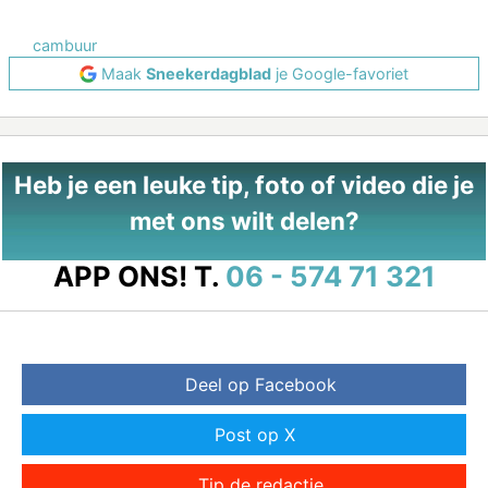
cambuur
Maak
Sneekerdagblad
je Google-favoriet
Heb je een leuke tip, foto of video die je
met ons wilt delen?
APP ONS!
T.
06 - 574 71 321
Deel op Facebook
Post op X
Tip de redactie