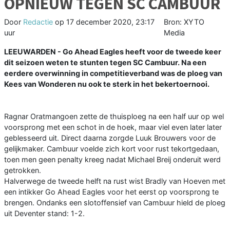
OPNIEUW TEGEN SC CAMBUUR
Door
Redactie
op
17 december 2020, 23:17
Bron: XYTO
uur
Media
LEEUWARDEN - Go Ahead Eagles heeft voor de tweede keer
dit seizoen weten te stunten tegen SC Cambuur. Na een
eerdere overwinning in competitieverband was de ploeg van
Kees van Wonderen nu ook te sterk in het bekertoernooi.
Ragnar Oratmangoen zette de thuisploeg na een half uur op wel
voorsprong met een schot in de hoek, maar viel even later later
geblesseerd uit. Direct daarna zorgde Luuk Brouwers voor de
gelijkmaker. Cambuur voelde zich kort voor rust tekortgedaan,
toen men geen penalty kreeg nadat Michael Breij onderuit werd
getrokken.
Halverwege de tweede helft na rust wist Bradly van Hoeven met
een intikker Go Ahead Eagles voor het eerst op voorsprong te
brengen. Ondanks een slotoffensief van Cambuur hield de ploeg
uit Deventer stand: 1-2.