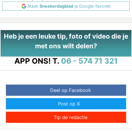
Maak
Sneekerdagblad
je Google-favoriet
Heb je een leuke tip, foto of video die je
met ons wilt delen?
APP ONS!
T.
06 - 574 71 321
Deel op Facebook
Post op X
Tip de redactie