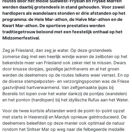
routes door het mooie Súdwest-Fryslân en Fryske Marren
werden daarbij grotendeels in stand gehouden. Voor zowel
hardlopers als wandelaars stonden er drie afstanden op het
programma: de Hele Mar-athon, de Halve Mar-athon en de
Kwart Mar-athon. De sportieve prestaties werden
traditiegetrouw beloond met een feestelijk onthaal op het
Midzomerfestival.
Zeg je Friesland, dan zeg je water. Op deze grotendeels
zomerse dag met een heerlijk windje waren de zeilboten op het
bekendste meer van Friesland ook zeker niet te missen. Dwars
door knusse dorpjes, gezellige jachthavens en al het groen
werden de deelnemers op de routes telkens weer verrast. En op
de diverse stempelposten- en verzorgingsposten was de Friese
gastvrijheid hartverwarmend. Van zelfgemaakte ijsjes bij
Boereiis tot lopen over het water dankzij de pontjes (wandelen)
en het ponton (hardlopen) bij het idyllische Rufus aan het Water.
Voor de twee kortste afstanden werd de point-to-point opzet
met starts in Heerenzijl en Mardyk opnieuw geïntroduceerd. De
deelnemers beleefden op deze manier ook optimaal de natuur
rondom het Snitser Mar op weg naar die felbegeerde medaille