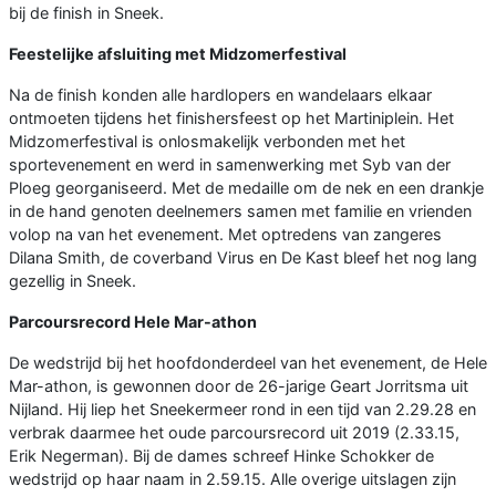
bij de finish in Sneek.
Feestelijke afsluiting met Midzomerfestival
Na de finish konden alle hardlopers en wandelaars elkaar
ontmoeten tijdens het finishersfeest op het Martiniplein. Het
Midzomerfestival is onlosmakelijk verbonden met het
sportevenement en werd in samenwerking met Syb van der
Ploeg georganiseerd. Met de medaille om de nek en een drankje
in de hand genoten deelnemers samen met familie en vrienden
volop na van het evenement. Met optredens van zangeres
Dilana Smith, de coverband Virus en De Kast bleef het nog lang
gezellig in Sneek.
Parcoursrecord Hele Mar-athon
De wedstrijd bij het hoofdonderdeel van het evenement, de Hele
Mar-athon, is gewonnen door de 26-jarige Geart Jorritsma uit
Nijland. Hij liep het Sneekermeer rond in een tijd van 2.29.28 en
verbrak daarmee het oude parcoursrecord uit 2019 (2.33.15,
Erik Negerman). Bij de dames schreef Hinke Schokker de
wedstrijd op haar naam in 2.59.15. Alle overige uitslagen zijn