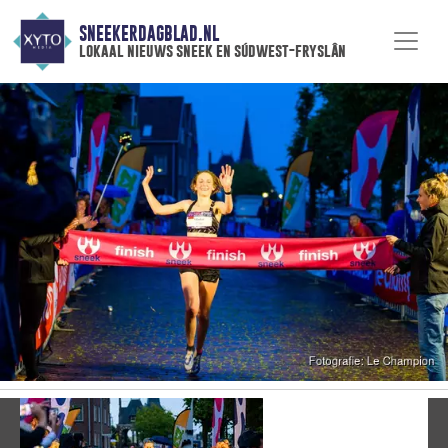
SNEEKERDAGBLAD.NL
lokaal nieuws sneek en súdwest-fryslân