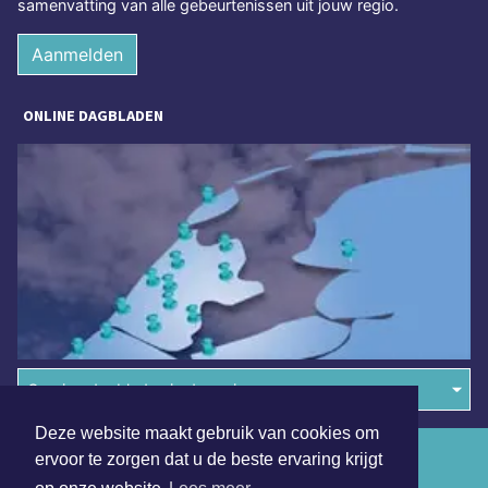
samenvatting van alle gebeurtenissen uit jouw regio.
Aanmelden
ONLINE DAGBLADEN
Overige dagbladen in de regio
Deze website maakt gebruik van cookies om
Algemene voorwaarden
ervoor te zorgen dat u de beste ervaring krijgt