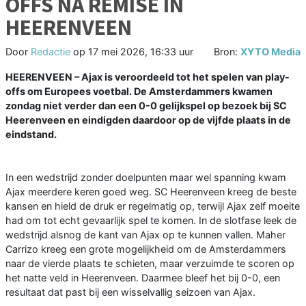
OFFS NA REMISE IN
HEERENVEEN
Door
Redactie
op
17 mei 2026, 16:33 uur
Bron:
XYTO Media
HEERENVEEN – Ajax is veroordeeld tot het spelen van play-
offs om Europees voetbal. De Amsterdammers kwamen
zondag niet verder dan een 0-0 gelijkspel op bezoek bij SC
Heerenveen en eindigden daardoor op de vijfde plaats in de
eindstand.
In een wedstrijd zonder doelpunten maar wel spanning kwam
Ajax meerdere keren goed weg. SC Heerenveen kreeg de beste
kansen en hield de druk er regelmatig op, terwijl Ajax zelf moeite
had om tot echt gevaarlijk spel te komen. In de slotfase leek de
wedstrijd alsnog de kant van Ajax op te kunnen vallen. Maher
Carrizo kreeg een grote mogelijkheid om de Amsterdammers
naar de vierde plaats te schieten, maar verzuimde te scoren op
het natte veld in Heerenveen. Daarmee bleef het bij 0-0, een
resultaat dat past bij een wisselvallig seizoen van Ajax.