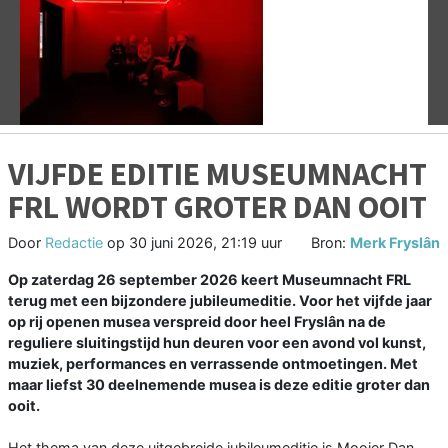
Vorige
V
VIJFDE EDITIE MUSEUMNACHT
FRL WORDT GROTER DAN OOIT
Door
Redactie
op
30 juni 2026, 21:19 uur
Bron:
Merk Fryslân
Op zaterdag 26 september 2026 keert Museumnacht FRL
terug met een bijzondere jubileumeditie. Voor het vijfde jaar
op rij openen musea verspreid door heel Fryslân na de
reguliere sluitingstijd hun deuren voor een avond vol kunst,
muziek, performances en verrassende ontmoetingen. Met
maar liefst 30 deelnemende musea is deze editie groter dan
ooit.
Het thema van deze uitgebreide jubileumeditie is Mooier Dan