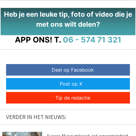
Heb je een leuke tip, foto of video die je
met ons wilt delen?
APP ONS!
T.
06 - 574 71 321
Deel op Facebook
Post op X
Tip de redactie
VERDER IN HET NIEUWS:
Succes Museumkaart zet onverminderd