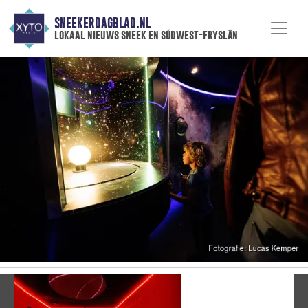
SNEEKERDAGBLAD.NL
lokaal nieuws sneek en súdwest-fryslân