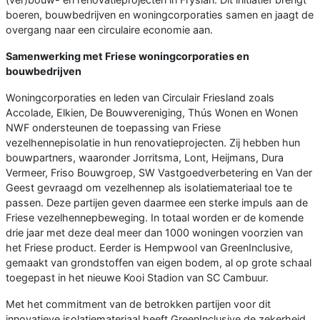
boeren, bouwbedrijven en woningcorporaties samen en jaagt de
overgang naar een circulaire economie aan.
Samenwerking met Friese woningcorporaties en
bouwbedrijven
Woningcorporaties en leden van Circulair Friesland zoals
Accolade, Elkien, De Bouwvereniging, Thús Wonen en Wonen
NWF ondersteunen de toepassing van Friese
vezelhennepisolatie in hun renovatieprojecten. Zij hebben hun
bouwpartners, waaronder Jorritsma, Lont, Heijmans, Dura
Vermeer, Friso Bouwgroep, SW Vastgoedverbetering en Van der
Geest gevraagd om vezelhennep als isolatiemateriaal toe te
passen. Deze partijen geven daarmee een sterke impuls aan de
Friese vezelhennepbeweging. In totaal worden er de komende
drie jaar met deze deal meer dan 1000 woningen voorzien van
het Friese product. Eerder is Hempwool van GreenInclusive,
gemaakt van grondstoffen van eigen bodem, al op grote schaal
toegepast in het nieuwe Kooi Stadion van SC Cambuur.
Met het commitment van de betrokken partijen voor dit
innovatieve isolatiemateriaal heeft GreenInclusive de zekerheid