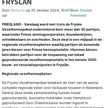
FRYSLÂN
Door
Redactie
op
25 oktober 2024, 10:07
Bron:
Cirulair
uur
Friesland
FRIESLAND - Vandaag werd met trots de Fryske
Vezelhennepdeal ondertekend door meer dan 30 partijen,
waaronder Friese woningcorporaties, bouwbedrijven,
ontwikkelaars en overheden. Deze deal is een mijlpaal in de
regionale vezelhennepketen waarbij partijen de komende
jaren kiezen voor Friese hennepisolatie. Hiermee kiezen
betrokken partijen voor de toepassing van lokaal
geproduceerde vezelhennepisolatie in ten minste 1000
bouw- en renovatieprojecten in Fryslân.
Regionale vezelhennepketen
De Fryske Vezelhennepdeal betekent de start van de eerste
complete regionale keten voor biobased bouwen in Nederland.
Dankzij deze brede samenwerking kunnen lokaal
geproduceerde, duurzame materialen zoals Hempwool
geproduceerd door GreenInclusive worden ingezet in
(ver)bouw- en renovatieprojecten in Fryslân. Dit initiatief brengt