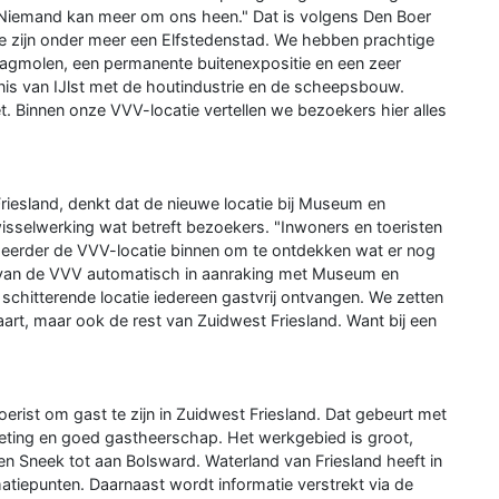
st. Niemand kan meer om ons heen." Dat is volgens Den Boer
 "We zijn onder meer een Elfstedenstad. We hebben prachtige
agmolen, een permanente buitenexpositie en een zeer
is van IJlst met de houtindustrie en de scheepsbouw.
. Binnen onze VVV-locatie vertellen we bezoekers hier alles
riesland, denkt dat de nieuwe locatie bij Museum en
wisselwerking wat betreft bezoekers. "Inwoners en toeristen
eerder de VVV-locatie binnen om te ontdekken wat er nog
van de VVV automatisch in aanraking met Museum en
schitterende locatie iedereen gastvrij ontvangen. We zetten
aart, maar ook de rest van Zuidwest Friesland. Want bij een
oerist om gast te zijn in Zuidwest Friesland. Dat gebeurt met
keting en goed gastheerschap. Het werkgebied is groot,
en Sneek tot aan Bolsward. Waterland van Friesland heeft in
matiepunten. Daarnaast wordt informatie verstrekt via de