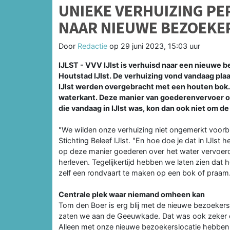
UNIEKE VERHUIZING PE
NAAR NIEUWE BEZOEKE
Door
Redactie
op
29 juni 2023, 15:03 uur
IJLST - VVV IJlst is verhuisd naar een nieuwe
Houtstad IJlst. De verhuizing vond vandaag pla
IJlst werden overgebracht met een houten bok.
waterkant. Deze manier van goederenvervoer ove
die vandaag in IJlst was, kon dan ook niet om d
"We wilden onze verhuizing niet ongemerkt voorbij
Stichting Beleef IJlst. "En hoe doe je dat in IJlst 
op deze manier goederen over het water vervoerd
herleven. Tegelijkertijd hebben we laten zien dat
zelf een rondvaart te maken op een bok of praam
Centrale plek waar niemand omheen kan
Tom den Boer is erg blij met de nieuwe bezoeker
zaten we aan de Geeuwkade. Dat was ook zeker e
Alleen met onze nieuwe bezoekerslocatie hebben 