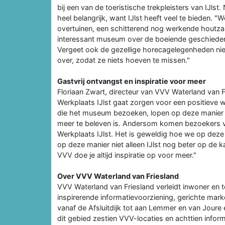
bij een van de toeristische trekpleisters van IJl
heel belangrijk, want IJlst heeft veel te bieden.
overtuinen, een schitterend nog werkende houtza
interessant museum over de boeiende geschieden
Vergeet ook de gezellige horecagelegenheden niet
over, zodat ze niets hoeven te missen."
Gastvrij ontvangst en inspiratie voor meer
Floriaan Zwart, directeur van VVV Waterland van F
Werkplaats IJlst gaat zorgen voor een positieve 
die het museum bezoeken, lopen op deze manier 
meer te beleven is. Andersom komen bezoekers 
Werkplaats IJlst. Het is geweldig hoe we op deze 
op deze manier niet alleen IJlst nog beter op de k
VVV doe je altijd inspiratie op voor meer."
Over VVV Waterland van Friesland
VVV Waterland van Friesland verleidt inwoner en t
inspirerende informatievoorziening, gerichte mar
vanaf de Afsluitdijk tot aan Lemmer en van Joure 
dit gebied zestien VVV-locaties en achttien infor