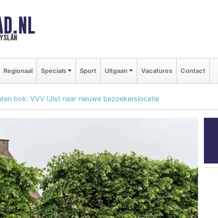
AD.NL
ryslân
Regionaal
Specials
Sport
Uitgaan
Vacatures
Contact
uten bok: VVV IJlst naar nieuwe bezoekerslocatie