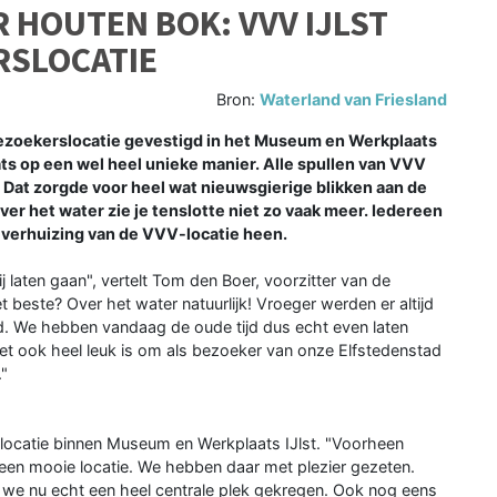
R HOUTEN BOK: VVV IJLST
RSLOCATIE
Bron:
Waterland van Friesland
 bezoekerslocatie gevestigd in het Museum en Werkplaats
ats op een wel heel unieke manier. Alle spullen van VVV
 Dat zorgde voor heel wat nieuwsgierige blikken aan de
r het water zie je tenslotte niet zo vaak meer. Iedereen
e verhuizing van de VVV-locatie heen.
 laten gaan", vertelt Tom den Boer, voorzitter van de
het beste? Over het water natuurlijk! Vroeger werden er altijd
. We hebben vandaag de oude tijd dus echt even laten
 het ook heel leuk is om als bezoeker van onze Elfstedenstad
."
slocatie binnen Museum en Werkplaats IJlst. "Voorheen
en mooie locatie. We hebben daar met plezier gezeten.
we nu echt een heel centrale plek gekregen. Ook nog eens