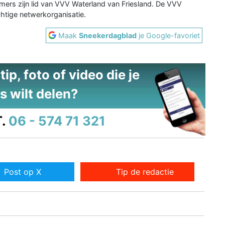
mers zijn lid van VVV Waterland van Friesland. De VVV
htige netwerkorganisatie.
Maak
Sneekerdagblad
je Google-favoriet
ip, foto of video die je
s wilt delen?
.
06 - 574 71 321
Post op X
Tip de redactie