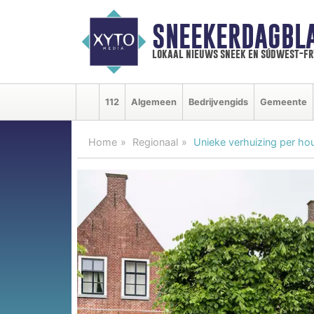
SNEEKERDAGBL
lokaal nieuws sneek en súdwest-f
112
Algemeen
Bedrijvengids
Gemeente
Home
Regionaal
Unieke verhuizing per ho