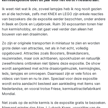
Ik weet niet wat ik zie, zoveel lampjes heb ik nog nooit gezien
en al die techniek, zelfs met KNEX en LEGO zijn enkele reacties
van bezoekers die de expositie eerder bezochten, onder andere
in Beek en Donk en Lutjebroek. Ruim 30 exposanten tonen hier
hun kermishobby, en dat gaat veel verder dan alleen het
bouwen van een draaimolen.
Zo zijn er originele transporten in miniatuur te zien en worden
grote delen van attracties, net als in het echt, volledig
opgebouwd. Attracties zoals Boosters, Breakdancers,
reuzenraden, maar ook achtbanen, spookhuizen en natuurlijk
zweefmolens ontbreken niet tijdens deze expositie. De show
wordt aangekleed met echte draaiorgelmuziek, kermisjingles,
leds, lampjes en omroepen. Daarnaast zijn er vele fotos en
videos van toen en nu te zien. Speciaal voor deze expositie
wordt extra aandacht besteed aan aankleding met items van
Nederlandse, en vooral trotse Friese, kermisattractiefabrikant
Mondial.
Net zoals op de echte kermis is de expositie gratis te bezoeken.
Niemand minder dan Atze J. Lubach Koers, voorzitter van de