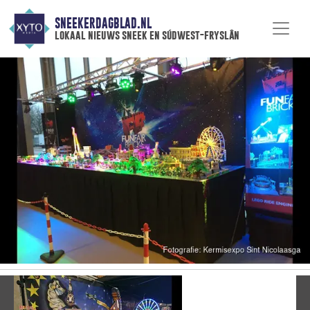
SNEEKERDAGBLAD.NL
lokaal nieuws sneek en súdwest-fryslân