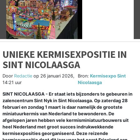
Vorige
V
UNIEKE KERMISEXPOSITIE IN
SINT NICOLAASGA
Door
Redactie
op
26 januari 2026,
Bron:
Kermisexpo Sint
14:21 uur
Nicolaasga
SINT NICOLAASGA - Er staat iets bijzonders te gebeuren in
zalencentrum Sint Nyk in Sint Nicolaasga. Op zaterdag 28
februari en zondag 1 maart is daar namelijk de grootste
miniatuurkermis van Nederland te bewonderen. De
afgelopen jaren hebben vele kermisminiatuurbouwers uit
heel Nederland met groot succes indrukwekkende
kermisexposities georganiseerd. Deze reizende
kermisexpositie doet dit jaar voor het eerst Friesland aan.