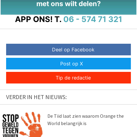
met ons wilt delen?
APP ONS!
T.
06 - 574 71 321
Deel op Facebook
Post op X
Tip de redactie
VERDER IN HET NIEUWS:
De Tiid laat zien waarom Orange the
World belangrijk is