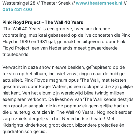
Westersingel 28 // Theater Sneek //
www.theatersneek.nl
//
0515 431 400
Pink Floyd Project – The Wall 40 Years
’The Wall 40 Years’ is een grootse, twee uur durende
voorstelling, muzikaal gebaseerd op de live concerten die Pink
Floyd in 1980 en 1981 gaf, gemaakt en uitgevoerd door Pink
Floyd Project, een van Nederlands meest gewaardeerde
tributebands.
Verwacht in deze show nieuwe beelden, geïnspireerd op de
teksten op het album, inclusief verwijzingen naar de huidige
actualiteit. Pink Floyds magnum opus 'The Wall', met teksten
geschreven door Roger Waters, is een rockopera die zijn gelijke
niet kent. Van het album zijn wereldwijd bijna twintig miljoen
exemplaren verkocht. De liveshow van 'The Wall' kende destijds
een grootse aanpak, die in de popmuziek geen gelijke had en
die u nu terug kunt zien in 'The Wall 40 Years'. Nog nooit eerder
zag u zoiets dergelijks in het Nederlandse theater! Met
Kidsrights kinderkoor, groot decor, bijzondere projecties én
quadrafonisch geluid.