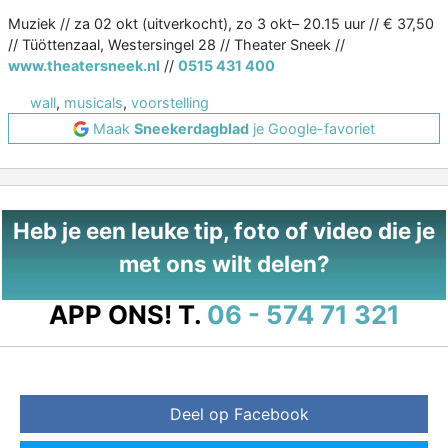
Muziek // za 02 okt (uitverkocht), zo 3 okt– 20.15 uur // € 37,50
// Tüöttenzaal, Westersingel 28 // Theater Sneek //
www.theatersneek.nl
//
0515 431 400
wall
,
musicals
,
voorstelling
Maak
Sneekerdagblad
je Google-favoriet
Heb je een leuke tip, foto of video die je
met ons wilt delen?
APP ONS!
T.
06 - 574 71 321
Deel op Facebook