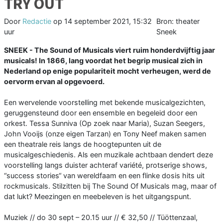
TRY OUT
Door
Redactie
op
14 september 2021, 15:32
Bron: theater
uur
Sneek
SNEEK - The Sound of Musicals viert ruim honderdvijftig jaar
musicals! In 1866, lang voordat het begrip musical zich in
Nederland op enige populariteit mocht verheugen, werd de
oervorm ervan al opgevoerd.
Een wervelende voorstelling met bekende musicalgezichten,
geruggensteund door een ensemble en begeleid door een
orkest. Tessa Sunniva (Op zoek naar Maria), Suzan Seegers,
John Vooijs (onze eigen Tarzan) en Tony Neef maken samen
een theatrale reis langs de hoogtepunten uit de
musicalgeschiedenis. Als een muzikale achtbaan dendert deze
voorstelling langs duister achteraf variété, protserige shows,
“success stories“ van wereldfaam en een flinke dosis hits uit
rockmusicals. Stilzitten bij The Sound Of Musicals mag, maar of
dat lukt? Meezingen en meebeleven is het uitgangspunt.
Muziek // do 30 sept – 20.15 uur // € 32,50 // Tüöttenzaal,