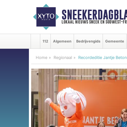
SNEEKERDAGBL
lokaal nieuws sneek en súdwest-f
112
Algemeen
Bedrijvengids
Gemeente
Home
Regionaal
Recordeditie Jantje Beton