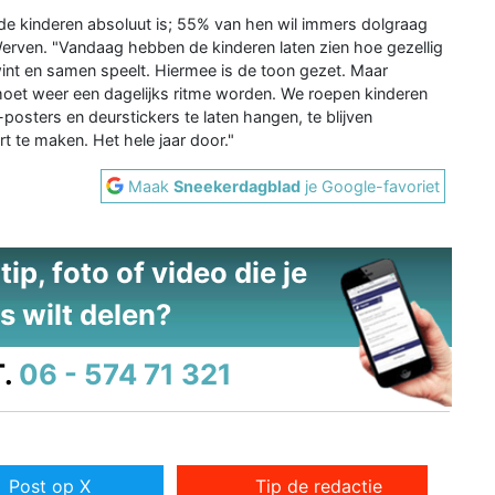
ij de kinderen absoluut is; 55% van hen wil immers dolgraag
erven. "Vandaag hebben de kinderen laten zien hoe gezellig
rwint en samen speelt. Hiermee is de toon gezet. Maar
 moet weer een dagelijks ritme worden. We roepen kinderen
posters en deurstickers te laten hangen, te blijven
t te maken. Het hele jaar door."
Maak
Sneekerdagblad
je Google-favoriet
ip, foto of video die je
s wilt delen?
.
06 - 574 71 321
Post op X
Tip de redactie