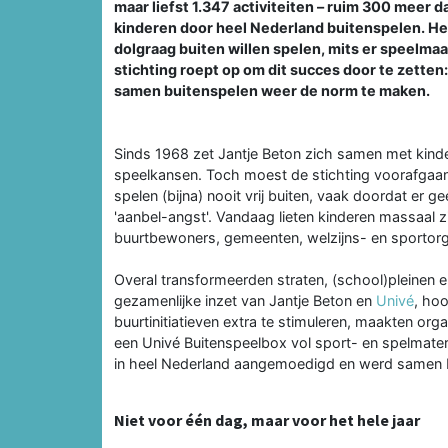
maar liefst 1.347 activiteiten – ruim 300 meer
kinderen door heel Nederland buitenspelen. He
dolgraag buiten willen spelen, mits er speelmaa
stichting roept op om dit succes door te zette
samen buitenspelen weer de norm te maken.
Sinds 1968 zet Jantje Beton zich samen met kind
speelkansen. Toch moest de stichting voorafgaa
spelen (bijna) nooit vrij buiten, vaak doordat er 
'aanbel-angst'. Vandaag lieten kinderen massaal
buurtbewoners, gemeenten, welzijns- en sportorg
Overal transformeerden straten, (school)pleinen e
gezamenlijke inzet van Jantje Beton en
Univé
, ho
buurtinitiatieven extra te stimuleren, maakten or
een Univé Buitenspeelbox vol sport- en spelmateri
in heel Nederland aangemoedigd en werd samen b
Niet voor één dag, maar voor het hele jaar