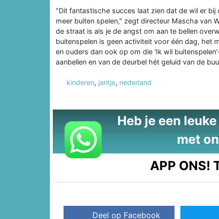
"Dit fantastische succes laat zien dat de wil er b
meer buiten spelen," zegt directeur Mascha van W
de straat is als je de angst om aan te bellen ove
buitenspelen is geen activiteit voor één dag, het
en ouders dan ook op om die 'Ik wil buitenspelen'-
aanbellen en van de deurbel hét geluid van de buur
kinderen
,
jantje
,
nederland
Heb je een leuke t
met on
APP ONS!
T
Deel op Facebook