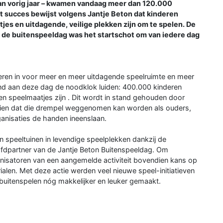
 dan vorig jaar – kwamen vandaag meer dan 120.000
t succes bewijst volgens Jantje Beton dat kinderen
tjes en uitdagende, veilige plekken zijn om te spelen. De
n: de buitenspeeldag was het startschot om van iedere dag
eren in voor meer en meer uitdagende speelruimte en meer
nd aan deze dag de noodklok luiden: 400.000 kinderen
geen speelmaatjes zijn . Dit wordt in stand gehouden door
 zien dat die drempel weggenomen kan worden als ouders,
anisaties de handen ineenslaan.
n speeltuinen in levendige speelplekken dankzij de
ofdpartner van de Jantje Beton Buitenspeeldag. Om
ganisatoren van een aangemelde activiteit bovendien kans op
alen. Met deze actie werden veel nieuwe speel-initiatieven
uitenspelen nóg makkelijker en leuker gemaakt.