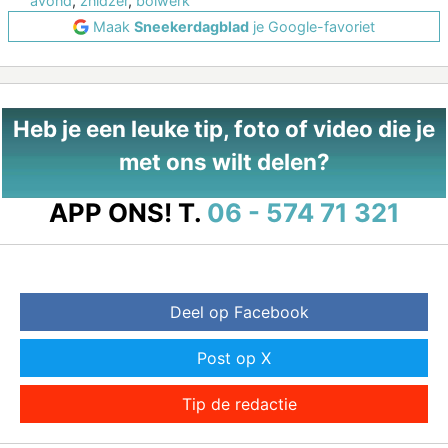
avond
,
znidzer
,
bolwerk
Maak
Sneekerdagblad
je Google-favoriet
Heb je een leuke tip, foto of video die je
met ons wilt delen?
APP ONS!
T.
06 - 574 71 321
Deel op Facebook
Post op X
Tip de redactie