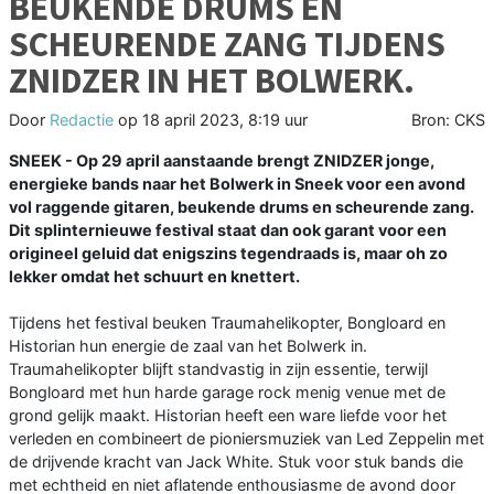
BEUKENDE DRUMS EN
SCHEURENDE ZANG TIJDENS
ZNIDZER IN HET BOLWERK.
Door
Redactie
op
18 april 2023, 8:19 uur
Bron: CKS
SNEEK - Op 29 april aanstaande brengt ZNIDZER jonge,
energieke bands naar het Bolwerk in Sneek voor een avond
vol raggende gitaren, beukende drums en scheurende zang.
Dit splinternieuwe festival staat dan ook garant voor een
origineel geluid dat enigszins tegendraads is, maar oh zo
lekker omdat het schuurt en knettert.
Tijdens het festival beuken Traumahelikopter, Bongloard en
Historian hun energie de zaal van het Bolwerk in.
Traumahelikopter blijft standvastig in zijn essentie, terwijl
Bongloard met hun harde garage rock menig venue met de
grond gelijk maakt. Historian heeft een ware liefde voor het
verleden en combineert de pioniersmuziek van Led Zeppelin met
de drijvende kracht van Jack White. Stuk voor stuk bands die
met echtheid en niet aflatende enthousiasme de avond door