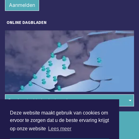
Aanmelden
ONLINE DAGBLADEN
Overige dagbladen in de regio
Deze website maakt gebruik van cookies om
Algemene voorwaarden
ervoor te zorgen dat u de beste ervaring krijgt
op onze website
Lees meer
Disclaimer