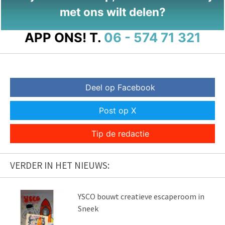
met ons wilt delen?
APP ONS!
T.
06 - 574 71 321
Deel op Facebook
Post op X
Tip de redactie
VERDER IN HET NIEUWS:
YSCO bouwt creatieve escaperoom in
Sneek