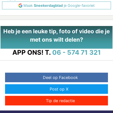
Maak
Sneekerdagblad
je Google-favoriet
Heb je een leuke tip, foto of video die je
met ons wilt delen?
APP ONS!
T.
06 - 574 71 321
Deel op Facebook
Post op X
Tip de redactie