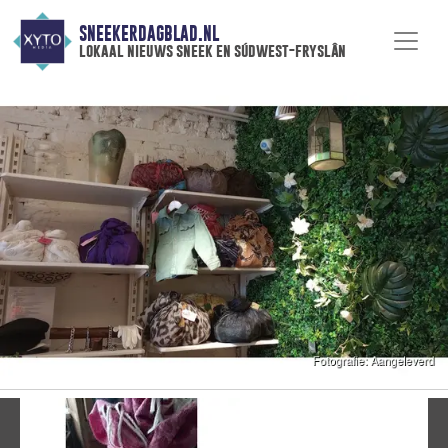
SNEEKERDAGBLAD.NL
lokaal nieuws sneek en súdwest-fryslân