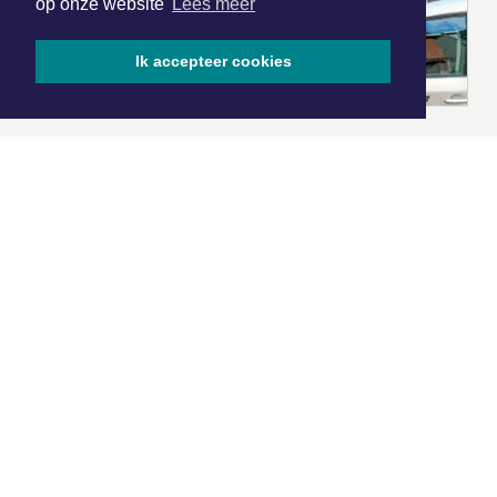
op onze website
Lees meer
Ik accepteer cookies
|
Nieuws | Sport | Evenementen
Hoofdvestiging:
van Benthuizenlaan 1
1701 BZ Heerhugowaard
072 8200 600
redactie@xyto.nl
www.xyto.nl
SOCIAL MEDIA