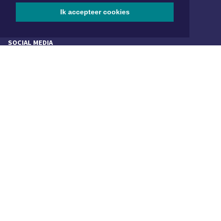
redactie@xyto.nl
Ik accepteer cookies
www.xyto.nl
SOCIAL MEDIA
NIEUWSBRIEF AANMELDEN
Schrijf je in voor onze nieuwsbrief en krijg wekelijks een
samenvatting van alle gebeurtenissen uit jouw regio.
Aanmelden
ONLINE DAGBLADEN