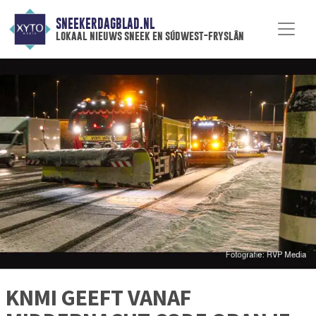
SNEEKERDAGBLAD.NL
lokaal nieuws sneek en súdwest-fryslân
KNMI GEEFT VANAF