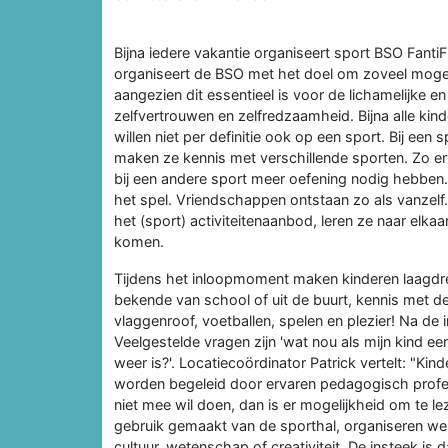
Bijna iedere vakantie organiseert sport BSO Fant
organiseert de BSO met het doel om zoveel mogel
aangezien dit essentieel is voor de lichamelijke e
zelfvertrouwen en zelfredzaamheid. Bijna alle ki
willen niet per definitie ook op een sport. Bij ee
maken ze kennis met verschillende sporten. Zo erva
bij een andere sport meer oefening nodig hebben
het spel. Vriendschappen ontstaan zo als vanzel
het (sport) activiteitenaanbod, leren ze naar elkaa
komen.
Tijdens het inloopmoment maken kinderen laagdre
bekende van school of uit de buurt, kennis met de
vlaggenroof, voetballen, spelen en plezier! Na de
Veelgestelde vragen zijn 'wat nou als mijn kind een 
weer is?'. Locatiecoördinator Patrick vertelt: "K
worden begeleid door ervaren pedagogisch profess
niet mee wil doen, dan is er mogelijkheid om te le
gebruik gemaakt van de sporthal, organiseren we bi
cultuur, wetenschap of creativiteit. De insteek is 