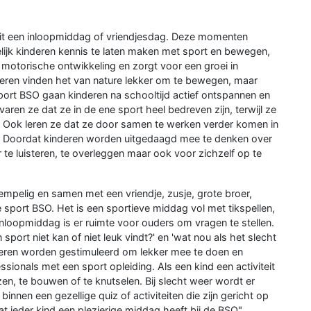
iFit een inloopmiddag of vriendjesdag. Deze momenten
ijk kinderen kennis te laten maken met sport en bewegen,
n motorische ontwikkeling en zorgt voor een groei in
nderen vinden het van nature lekker om te bewegen, maar
n sport BSO gaan kinderen na schooltijd actief ontspannen en
ren ze dat ze in de ene sport heel bedreven zijn, terwijl ze
. Ook leren ze dat ze door samen te werken verder komen in
f. Doordat kinderen worden uitgedaagd mee te denken over
r te luisteren, te overleggen maar ook voor zichzelf op te
mpelig en samen met een vriendje, zusje, grote broer,
 sport BSO. Het is een sportieve middag vol met tikspellen,
 inloopmiddag is er ruimte voor ouders om vragen te stellen.
sport niet kan of niet leuk vindt?' en 'wat nou als het slecht
inderen worden gestimuleerd om lekker mee te doen en
ionals met een sport opleiding. Als een kind een activiteit
zen, te bouwen of te knutselen. Bij slecht weer wordt er
nnen een gezellige quiz of activiteiten die zijn gericht op
dat ieder kind een plezierige middag heeft bij de BSO".