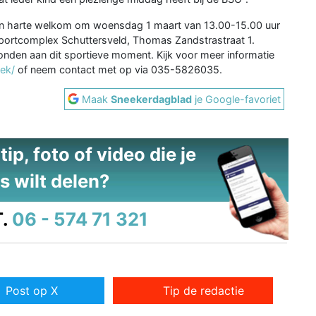
van harte welkom om woensdag 1 maart van 13.00-15.00 uur
portcomplex Schuttersveld, Thomas Zandstrastraat 1.
bonden aan dit sportieve moment. Kijk voor meer informatie
eek/
of neem contact met op via 035-5826035.
Maak
Sneekerdagblad
je Google-favoriet
ip, foto of video die je
s wilt delen?
.
06 - 574 71 321
Post op X
Tip de redactie