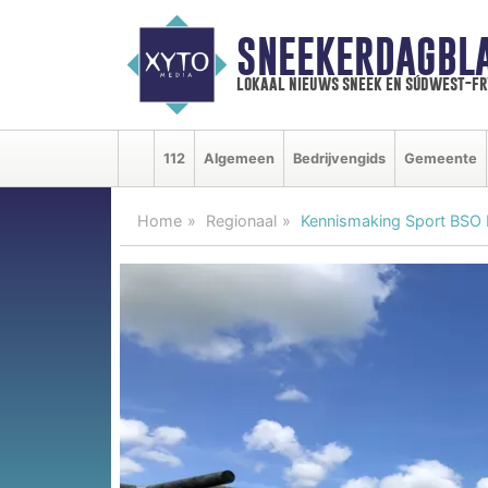
SNEEKERDAGBL
lokaal nieuws sneek en súdwest-f
112
Algemeen
Bedrijvengids
Gemeente
Home
Regionaal
Kennismaking Sport BSO F