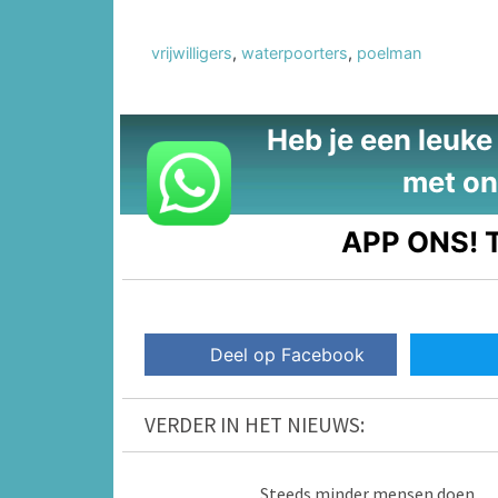
vrijwilligers
,
waterpoorters
,
poelman
Heb je een leuke t
met on
APP ONS!
T
Deel op Facebook
VERDER IN HET NIEUWS:
Steeds minder mensen doen