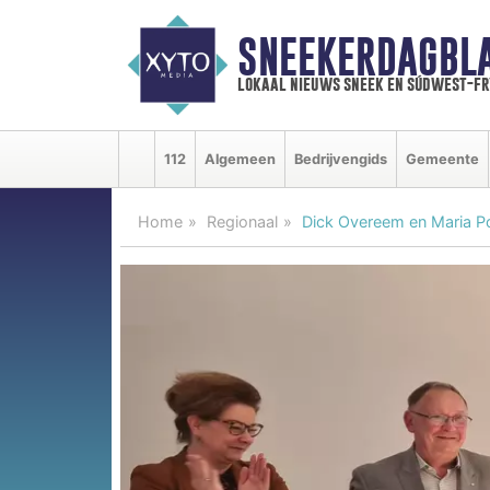
SNEEKERDAGBL
lokaal nieuws sneek en súdwest-f
112
Algemeen
Bedrijvengids
Gemeente
Home
Regionaal
Dick Overeem en Maria P