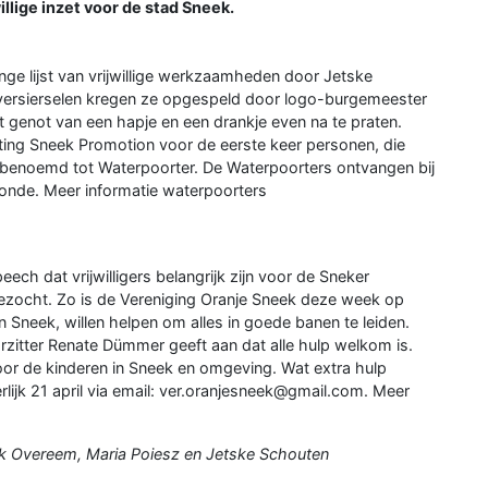
llige inzet voor de stad Sneek.
ge lijst van vrijwillige werkzaamheden door Jetske
 versierselen kregen ze opgespeld door logo-burgemeester
 genot van een hapje en een drankje even na te praten.
chting Sneek Promotion voor de eerste keer personen, die
 benoemd tot Waterpoorter. De Waterpoorters ontvangen bij
nde. Meer informatie waterpoorters
 dat vrijwilligers belangrijk zijn voor de Sneker
gezocht. Zo is de Vereniging Oranje Sneek deze week op
in Sneek, willen helpen om alles in goede banen te leiden.
zitter Renate Dümmer geeft aan dat alle hulp welkom is.
oor de kinderen in Sneek en omgeving. Wat extra hulp
rlijk 21 april via email: ver.oranjesneek@gmail.com. Meer
ick Overeem, Maria Poiesz en Jetske Schouten