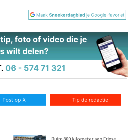
Maak
Sneekerdagblad
je Google-favoriet
ip, foto of video die je
s wilt delen?
.
06 - 574 71 321
Post op X
Tip de redactie
Ruim 800 kilometer aan Friese