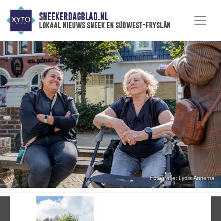
SNEEKERDAGBLAD.NL
lokaal nieuws sneek en súdwest-fryslân