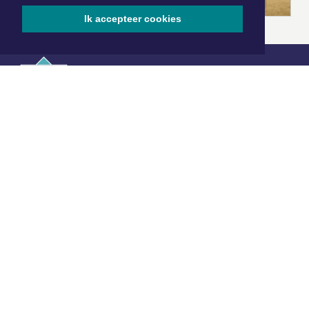
Ik accepteer cookies
|
Nieuws | Sport | Evenementen
Hoofdvestiging:
van Benthuizenlaan 1
1701 BZ Heerhugowaard
072 8200 600
redactie@xyto.nl
www.xyto.nl
SOCIAL MEDIA
NIEUWSBRIEF AANMELDEN