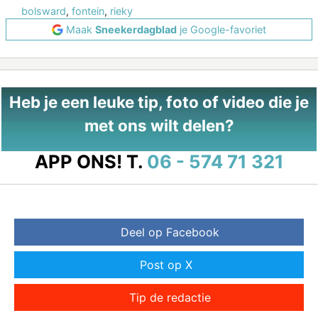
bolsward
,
fontein
,
rieky
Maak
Sneekerdagblad
je Google-favoriet
Heb je een leuke tip, foto of video die je
met ons wilt delen?
APP ONS!
T.
06 - 574 71 321
Deel op Facebook
Post op X
Tip de redactie