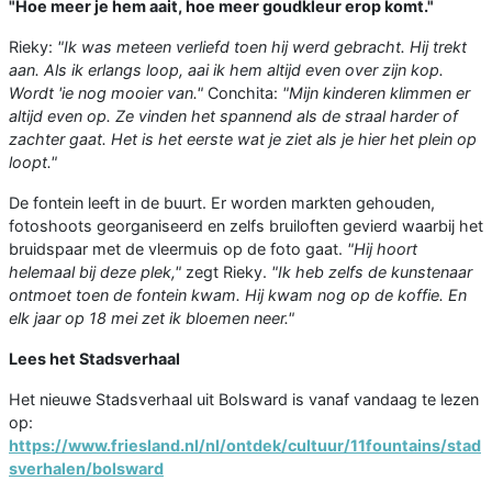
"Hoe meer je hem aait, hoe meer goudkleur erop komt."
Rieky:
"Ik was meteen verliefd toen hij werd gebracht. Hij trekt
aan. Als ik erlangs loop, aai ik hem altijd even over zijn kop.
Wordt 'ie nog mooier van."
Conchita:
"Mijn kinderen klimmen er
altijd even op. Ze vinden het spannend als de straal harder of
zachter gaat. Het is het eerste wat je ziet als je hier het plein op
loopt."
De fontein leeft in de buurt. Er worden markten gehouden,
fotoshoots georganiseerd en zelfs bruiloften gevierd waarbij het
bruidspaar met de vleermuis op de foto gaat.
"Hij hoort
helemaal bij deze plek,"
zegt Rieky.
"Ik heb zelfs de kunstenaar
ontmoet toen de fontein kwam. Hij kwam nog op de koffie. En
elk jaar op 18 mei zet ik bloemen neer."
Lees het Stadsverhaal
Het nieuwe Stadsverhaal uit Bolsward is vanaf vandaag te lezen
op:
https://www.friesland.nl/nl/ontdek/cultuur/11fountains/stad
sverhalen/bolsward