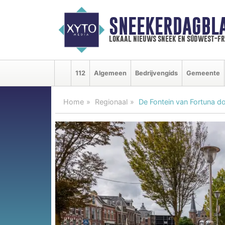
SNEEKERDAGBL
lokaal nieuws sneek en súdwest-f
112
Algemeen
Bedrijvengids
Gemeente
Home
Regionaal
De Fontein van Fortuna d