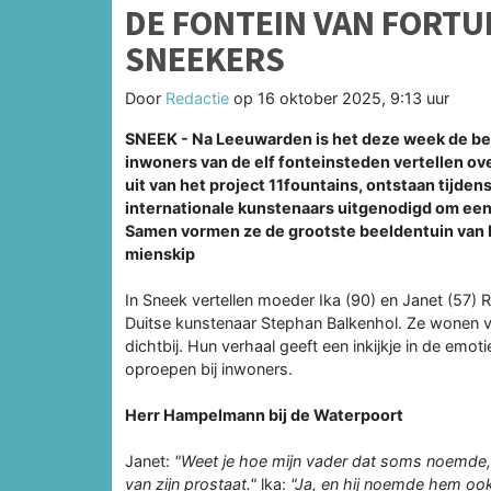
DE FONTEIN VAN FORTU
SNEEKERS
Door
Redactie
op
16 oktober 2025, 9:13 uur
SNEEK - Na Leeuwarden is het deze week de beu
inwoners van de elf fonteinsteden vertellen ov
uit van het project 11fountains, ontstaan tijd
internationale kunstenaars uitgenodigd om een 
Samen vormen ze de grootste beeldentuin van E
mienskip
In Sneek vertellen moeder Ika (90) en Janet (57)
Duitse kunstenaar Stephan Balkenhol. Ze wonen v
dichtbij. Hun verhaal geeft een inkijkje in de em
oproepen bij inwoners.
Herr Hampelmann bij de Waterpoort
Janet:
"Weet je hoe mijn vader dat soms noemde, al
van zijn prostaat."
lka:
"Ja, en hij noemde hem ook