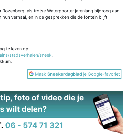
Rozenberg, als trotse Waterpoorter jarenlang bijdroeg aan
n hun verhaal, en in de gesprekken die de fontein blijft
ag te lezen op:
ntains/stadsverhalen/sneek
.
okkum.
Maak
Sneekerdagblad
je Google-favoriet
ip, foto of video die je
s wilt delen?
.
06 - 574 71 321