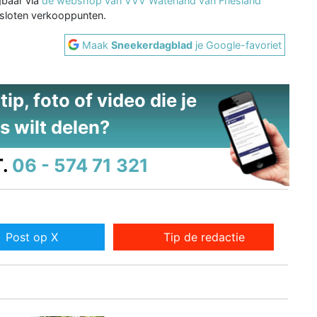
gbaar via
de webshop van VVV Waterland van Friesland
gesloten verkooppunten.
Maak
Sneekerdagblad
je Google-favoriet
ip, foto of video die je
s wilt delen?
.
06 - 574 71 321
Post op X
Tip de redactie