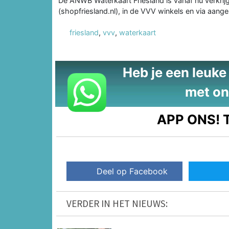
De ANWB Waterkaart Friesland is vanaf nu verkrij
(shopfriesland.nl), in de VVV winkels en via aan
friesland
,
vvv
,
waterkaart
Heb je een leuke t
met on
APP ONS!
T
Deel op Facebook
VERDER IN HET NIEUWS: