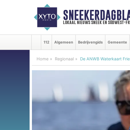
SNEEKERDAGBL
lokaal nieuws sneek en súdwest-f
112
Algemeen
Bedrijvengids
Gemeente
Home
Regionaal
De ANWB Waterkaart Frie