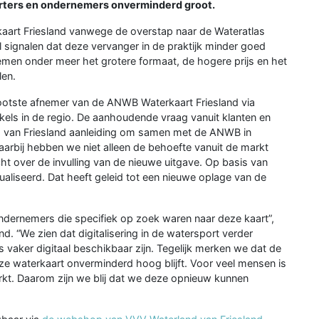
porters en ondernemers onverminderd groot.
aart Friesland vanwege de overstap naar de Wateratlas
signalen dat deze vervanger in de praktijk minder goed
emen onder meer het grotere formaat, de hogere prijs en het
len.
ootste afnemer van de ANWB Waterkaart Friesland via
ls in de regio. De aanhoudende vraag vanuit klanten en
van Friesland aanleiding om samen met de ANWB in
aarbij hebben we niet alleen de behoefte vanuit de markt
over de invulling van de nieuwe uitgave. Op basis van
ualiseerd. Dat heeft geleid tot een nieuwe oplage van de
ondernemers die specifiek op zoek waren naar deze kaart”,
d. “We zien dat digitalisering in de watersport verder
vaker digitaal beschikbaar zijn. Tegelijk merken we dat de
ze waterkaart onverminderd hoog blijft. Voor veel mensen is
rkt. Daarom zijn we blij dat we deze opnieuw kunnen