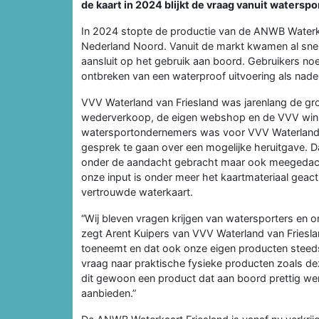
de kaart in 2024 blijkt de vraag vanuit waters
In 2024 stopte de productie van de ANWB Waterk
Nederland Noord. Vanuit de markt kwamen al snel 
aansluit op het gebruik aan boord. Gebruikers no
ontbreken van een waterproof uitvoering als nade
VVV Waterland van Friesland was jarenlang de gr
wederverkoop, de eigen webshop en de VVV winke
watersportondernemers was voor VVV Waterland 
gesprek te gaan over een mogelijke heruitgave. D
onder de aandacht gebracht maar ook meegedacht 
onze input is onder meer het kaartmateriaal geact
vertrouwde waterkaart.
“Wij bleven vragen krijgen van watersporters en 
zegt Arent Kuipers van VVV Waterland van Frieslan
toeneemt en dat ook onze eigen producten steeds 
vraag naar praktische fysieke producten zoals de
dit gewoon een product dat aan boord prettig we
aanbieden.”