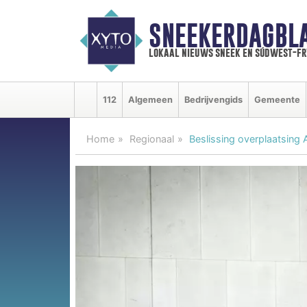
SNEEKERDAGBL
lokaal nieuws sneek en súdwest-f
112
Algemeen
Bedrijvengids
Gemeente
Home
Regionaal
Beslissing overplaatsin