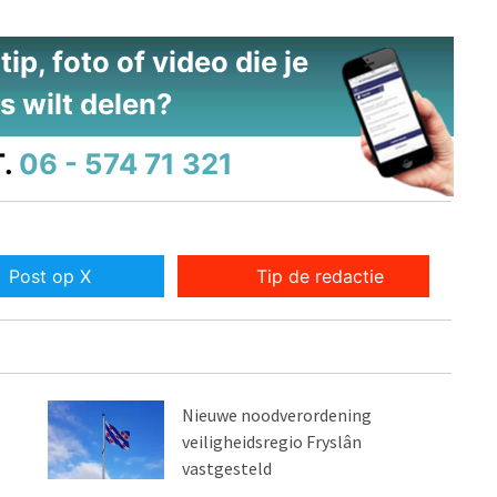
ip, foto of video die je
s wilt delen?
.
06 - 574 71 321
Post op X
Tip de redactie
Nieuwe noodverordening
veiligheidsregio Fryslân
vastgesteld