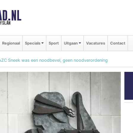
AD.NL
ryslân
Regionaal
Specials
Sport
Uitgaan
Vacatures
Contact
g AZC Sneek was een noodbevel, geen noodverordening