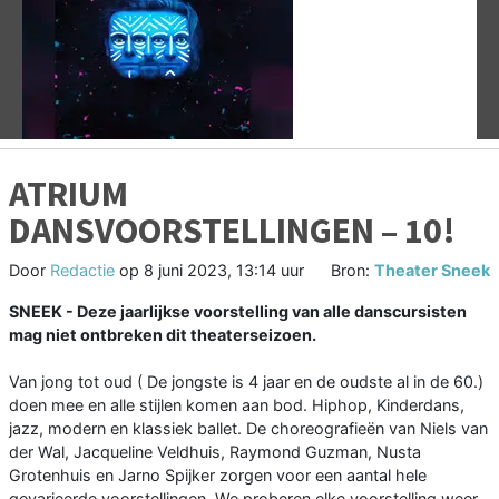
Vorige
V
ATRIUM
DANSVOORSTELLINGEN – 10!
Door
Redactie
op
8 juni 2023, 13:14 uur
Bron:
Theater Sneek
SNEEK - Deze jaarlijkse voorstelling van alle danscursisten
mag niet ontbreken dit theaterseizoen.
Van jong tot oud ( De jongste is 4 jaar en de oudste al in de 60.)
doen mee en alle stijlen komen aan bod. Hiphop, Kinderdans,
jazz, modern en klassiek ballet. De choreografieën van Niels van
der Wal, Jacqueline Veldhuis, Raymond Guzman, Nusta
Grotenhuis en Jarno Spijker zorgen voor een aantal hele
gevarieerde voorstellingen. We proberen elke voorstelling weer