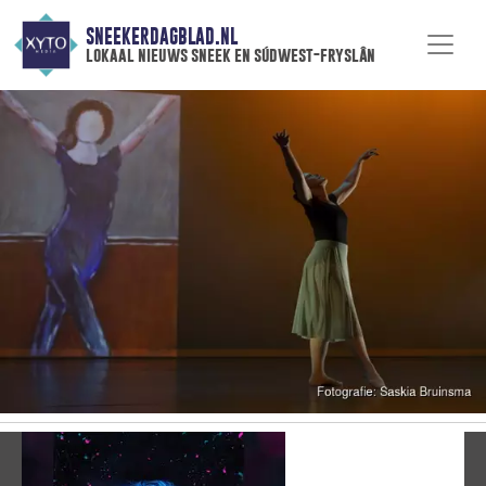
SNEEKERDAGBLAD.NL
lokaal nieuws sneek en súdwest-fryslân