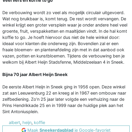
Veel vers en koffie to go
De verbouwing wordt zo veel als mogelijk circulair uitgevoerd.
Wat nog bruikbaar is, komt terug. De rest wordt vervangen. De
winkel krijgt een groter versplein waar je onder andere heel veel
groente, fruit, verspakketten en maaltijden vindt. In de hal komt
koffie to go. Je hoeft hiervoor dus niet de hele winkel door:
ideaal voor klanten die onderweg zijn. Bovendien zal er een
fraaie bloemen- en plantenafdeling zijn met in dat aanbod ook
vazen, potten en kunstbloemen. Tijdens de verbouwing ben je
welkom bij Albert Heijn Stadsfenne, Middelzeelaan 4 in Sneek.
Bijna 70 jaar Albert Heijn Sneek
De eerste Albert Heijn in Sneek ging in 1956 open. Deze winkel
zat aan Leeuwenburg 22 en kreeg al in 1967 een ombouw naar
zelfbediening. Zo'n 25 jaar later volgde een verhuizing naar de
Prins Hendrikkade 25 en in 1999 naar de huidige plek aan het
Sint Antoniusplein.
albert
,
heijn
,
koffie
Maak
Sneekerdagblad
je Google-favoriet