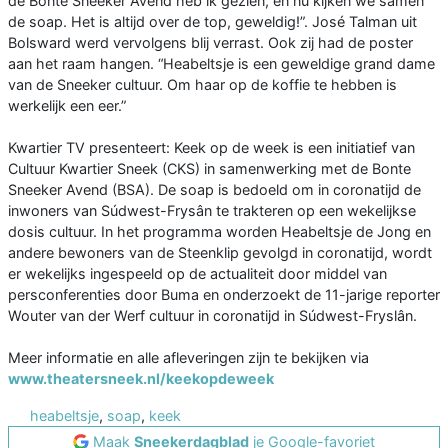
de Bonte Sneeker Avend heb ik gezien, en nu kijken we samen
de soap. Het is altijd over de top, geweldig!”. José Talman uit
Bolsward werd vervolgens blij verrast. Ook zij had de poster
aan het raam hangen. “Heabeltsje is een geweldige grand dame
van de Sneeker cultuur. Om haar op de koffie te hebben is
werkelijk een eer.”
Kwartier TV presenteert: Keek op de week is een initiatief van
Cultuur Kwartier Sneek (CKS) in samenwerking met de Bonte
Sneeker Avend (BSA). De soap is bedoeld om in coronatijd de
inwoners van Súdwest-Frysân te trakteren op een wekelijkse
dosis cultuur. In het programma worden Heabeltsje de Jong en
andere bewoners van de Steenklip gevolgd in coronatijd, wordt
er wekelijks ingespeeld op de actualiteit door middel van
persconferenties door Buma en onderzoekt de 11-jarige reporter
Wouter van der Werf cultuur in coronatijd in Súdwest-Fryslân.
Meer informatie en alle afleveringen zijn te bekijken via
www.theatersneek.nl/keekopdeweek
heabeltsje
,
soap
,
keek
Maak
Sneekerdagblad
je Google-favoriet