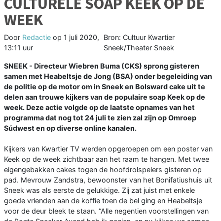
CULTURELE SOAP KEEK OP DE
WEEK
Door
Redactie
op
1 juli 2020,
Bron: Cultuur Kwartier
13:11 uur
Sneek/Theater Sneek
SNEEK - Directeur Wiebren Buma (CKS) sprong gisteren
samen met Heabeltsje de Jong (BSA) onder begeleiding van
de politie op de motor om in Sneek en Bolsward cake uit te
delen aan trouwe kijkers van de populaire soap Keek op de
week. Deze actie volgde op de laatste opnames van het
programma dat nog tot 24 juli te zien zal zijn op Omroep
Súdwest en op diverse online kanalen.
Kijkers van Kwartier TV werden opgeroepen om een poster van
Keek op de week zichtbaar aan het raam te hangen. Met twee
eigengebakken cakes togen de hoofdrolspelers gisteren op
pad. Mevrouw Zandstra, bewoonster van het Bonifatiushuis uit
Sneek was als eerste de gelukkige. Zij zat juist met enkele
goede vrienden aan de koffie toen de bel ging en Heabeltsje
voor de deur bleek te staan. “Alle negentien voorstellingen van