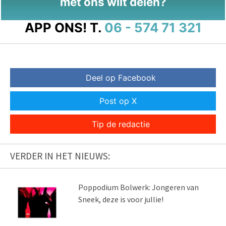
met ons wilt delen?
APP ONS!
T.
06 - 574 71 321
Deel op Facebook
Post op X
Tip de redactie
VERDER IN HET NIEUWS:
Poppodium Bolwerk: Jongeren van
Sneek, deze is voor jullie!