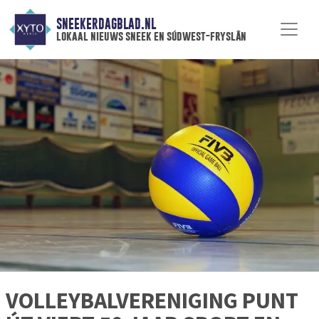
SNEEKERDAGBLAD.NL
lokaal nieuws sneek en súdwest-fryslân
VOLLEYBALVERENIGING PUNT