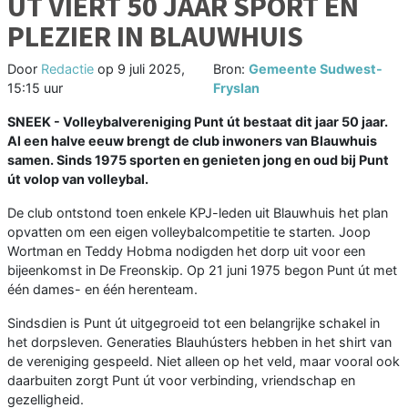
ÚT VIERT 50 JAAR SPORT EN
PLEZIER IN BLAUWHUIS
Door
Redactie
op
9 juli 2025,
Bron:
Gemeente Sudwest-
15:15 uur
Fryslan
SNEEK - Volleybalvereniging Punt út bestaat dit jaar 50 jaar.
Al een halve eeuw brengt de club inwoners van Blauwhuis
samen. Sinds 1975 sporten en genieten jong en oud bij Punt
út volop van volleybal.
De club ontstond toen enkele KPJ-leden uit Blauwhuis het plan
opvatten om een eigen volleybalcompetitie te starten. Joop
Wortman en Teddy Hobma nodigden het dorp uit voor een
bijeenkomst in De Freonskip. Op 21 juni 1975 begon Punt út met
één dames- en één herenteam.
Sindsdien is Punt út uitgegroeid tot een belangrijke schakel in
het dorpsleven. Generaties Blauhústers hebben in het shirt van
de vereniging gespeeld. Niet alleen op het veld, maar vooral ook
daarbuiten zorgt Punt út voor verbinding, vriendschap en
gezelligheid.