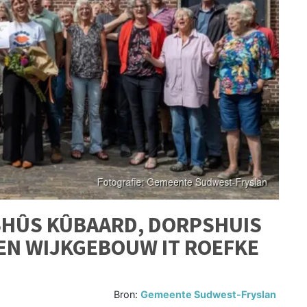
SHÛS KÛBAARD, DORPSHUIS
 EN WIJKGEBOUW IT ROEFKE
Bron:
Gemeente Sudwest-Fryslan