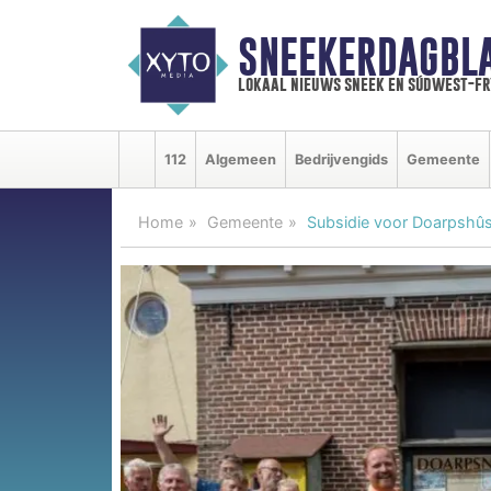
SNEEKERDAGBL
lokaal nieuws sneek en súdwest-f
112
Algemeen
Bedrijvengids
Gemeente
Home
Gemeente
Subsidie voor Doarpshûs 