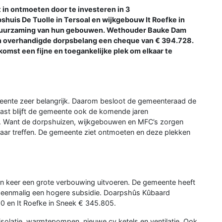
in ontmoeten door te investeren in 3
huis De Tuolle in Tersoal en wijkgebouw It Roefke in
rduurzaming van hun gebouwen. Wethouder Bauke Dam
en overhandigde dorpsbelang een cheque van € 394.728.
omst een fijne en toegankelijke plek om elkaar te
ente zeer belangrijk. Daarom besloot de gemeenteraad de
ast blijft de gemeente ook de komende jaren
. Want de dorpshuizen, wijkgebouwen en MFC’s zorgen
aar treffen. De gemeente ziet ontmoeten en deze plekken
één keer een grote verbouwing uitvoeren. De gemeente heeft
u eenmalig een hogere subsidie. Doarpshûs Kûbaard
00 en It Roefke in Sneek € 345.805.
solatie, warmtepompen, nieuwe cv ketels en ventilatie. Ook