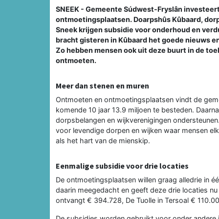
SNEEK - Gemeente Súdwest-Fryslân investeert 
ontmoetingsplaatsen. Doarpshûs Kûbaard, dorps
Sneek krijgen subsidie voor onderhoud en ve
bracht gisteren in Kûbaard het goede nieuws 
Zo hebben mensen ook uit deze buurt in de toek
ontmoeten.
Meer dan stenen en muren
Ontmoeten en ontmoetingsplaatsen vindt de geme
komende 10 jaar 13.9 miljoen te besteden. Daarna
dorpsbelangen en wijkverenigingen ondersteunen
voor levendige dorpen en wijken waar mensen elk
als het hart van de mienskip.
Eenmalige subsidie voor drie locaties
De ontmoetingsplaatsen willen graag alledrie in 
daarin meegedacht en geeft deze drie locaties n
ontvangt € 394.728, De Tuolle in Tersoal € 110.0
De subsidies worden gebruikt voor onder andere i