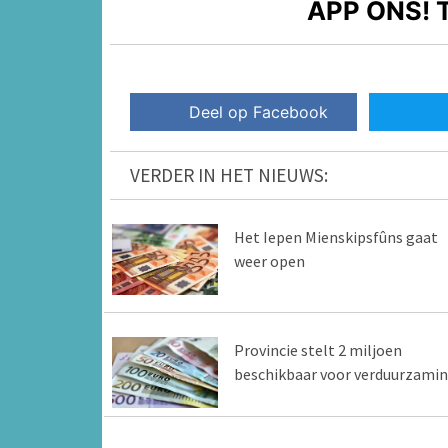
APP ONS!
T
Deel op Facebook
VERDER IN HET NIEUWS:
Het Iepen Mienskipsfûns gaat
weer open
Provincie stelt 2 miljoen
beschikbaar voor verduurzami