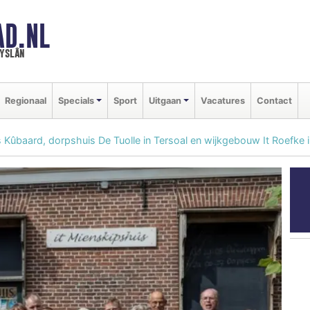
AD.NL
ryslân
Regionaal
Specials
Sport
Uitgaan
Vacatures
Contact
Kûbaard, dorpshuis De Tuolle in Tersoal en wijkgebouw It Roefke 