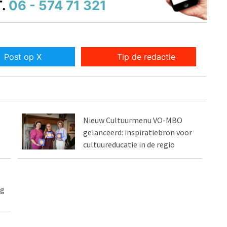
.
06 - 574 71 321
Post op X
Tip de redactie
Nieuw Cultuurmenu VO-MBO
gelanceerd: inspiratiebron voor
cultuureducatie in de regio
ng