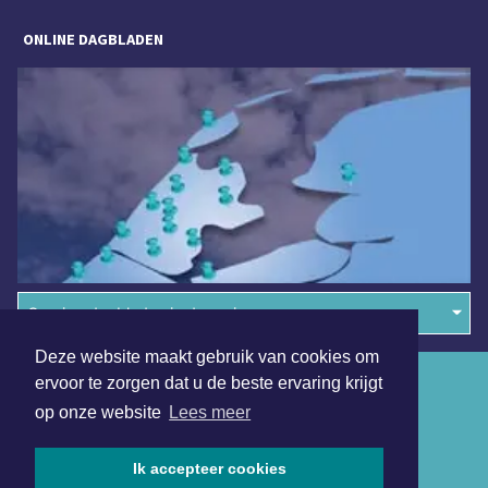
ONLINE DAGBLADEN
Overige dagbladen in de regio
Deze website maakt gebruik van cookies om
Algemene voorwaarden
ervoor te zorgen dat u de beste ervaring krijgt
op onze website
Lees meer
Disclaimer
Privacy Statement
Ik accepteer cookies