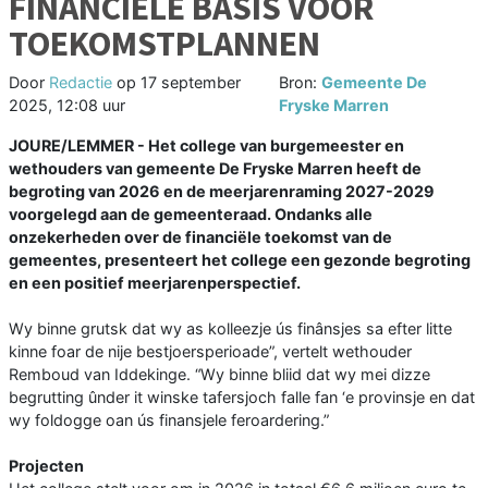
FINANCIËLE BASIS VOOR
TOEKOMSTPLANNEN
Door
Redactie
op
17 september
Bron:
Gemeente De
2025, 12:08 uur
Fryske Marren
JOURE/LEMMER - Het college van burgemeester en
wethouders van gemeente De Fryske Marren heeft de
begroting van 2026 en de meerjarenraming 2027-2029
voorgelegd aan de gemeenteraad. Ondanks alle
onzekerheden over de financiële toekomst van de
gemeentes, presenteert het college een gezonde begroting
en een positief meerjarenperspectief.
Wy binne grutsk dat wy as kolleezje ús finânsjes sa efter litte
kinne foar de nije bestjoersperioade”, vertelt wethouder
Remboud van Iddekinge. “Wy binne bliid dat wy mei dizze
begrutting ûnder it winske tafersjoch falle fan ‘e provinsje en dat
wy foldogge oan ús finansjele feroardering.”
Projecten