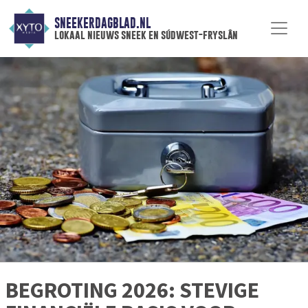
SNEEKERDAGBLAD.NL
lokaal nieuws sneek en súdwest-fryslân
BEGROTING 2026: STEVIGE