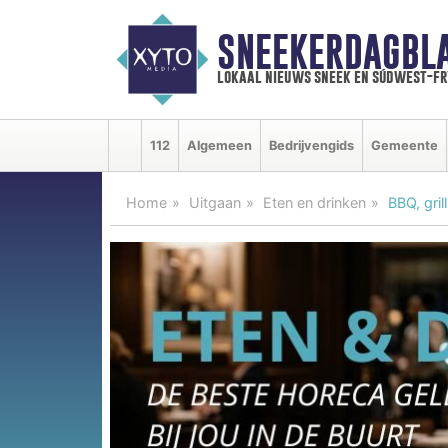
SNEEKERDAGBL
lokaal nieuws sneek en súdwest-f
112
Algemeen
Bedrijvengids
Gemeente
Home
Uitgaan
Eten en drinken
BBQ, gri