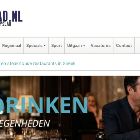
AD.NL
ryslân
Regionaal
Specials
Sport
Uitgaan
Vacatures
Contact
ll en steakhouse restaurants in Sneek