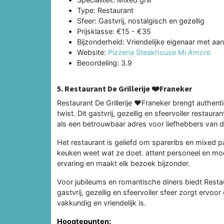
Type: Restaurant
Sfeer: Gastvrij, nostalgisch en gezellig
Prijsklasse: €15 - €35
Bijzonderheid: Vriendelijke eigenaar met aa
Website:
Pizzeria Steakhouse Mi Amore
Beoordeling: 3.9
5. Restaurant De Grillerije ❤️Franeker
Restaurant De Grillerije ❤️Franeker brengt authenti
twist. Dit gastvrij, gezellig en sfeervoller resta
als een betrouwbaar adres voor liefhebbers van 
Het restaurant is geliefd om spareribs en mixed p
keuken weet wat ze doet. attent personeel en moo
ervaring en maakt elk bezoek bijzonder.
Voor jubileums en romantische diners biedt Restaur
gastvrij, gezellig en sfeervoller sfeer zorgt ervo
vakkundig en vriendelijk is.
Hoogtepunten: