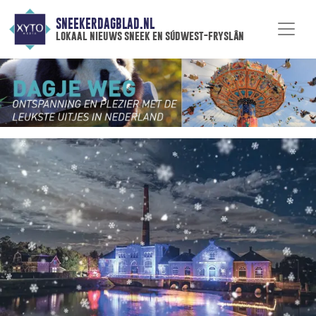
SNEEKERDAGBLAD.NL
lokaal nieuws sneek en súdwest-fryslân