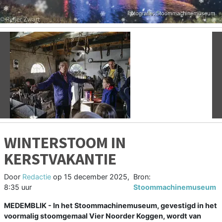
Vorige
V
WINTERSTOOM IN
KERSTVAKANTIE
Door
Redactie
op
15 december 2025,
Bron:
8:35 uur
Stoommachinemuseum
MEDEMBLIK - In het Stoommachinemuseum, gevestigd in het
voormalig stoomgemaal Vier Noorder Koggen, wordt van