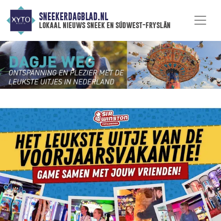
SNEEKERDAGBLAD.NL
lokaal nieuws sneek en súdwest-fryslân