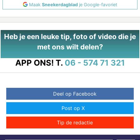
Maak
Sneekerdagblad
je Google-favoriet
Heb je een leuke tip, foto of video die je
met ons wilt delen?
APP ONS!
T.
06 - 574 71 321
Deel op Facebook
Post op X
Tip de redactie