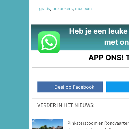
gratis
,
bezoekers
,
museum
Heb je een leuke t
met on
APP ONS!
T
Deel op Facebook
VERDER IN HET NIEUWS:
Pinksterstoom en Rondvaarte