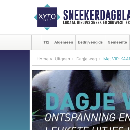
SNEEKERDAGBL
lokaal nieuws sneek en súdwest-f
112
Algemeen
Bedrijvengids
Gemeente
Home
Uitgaan
Dagje weg
Met VIP-KAAR