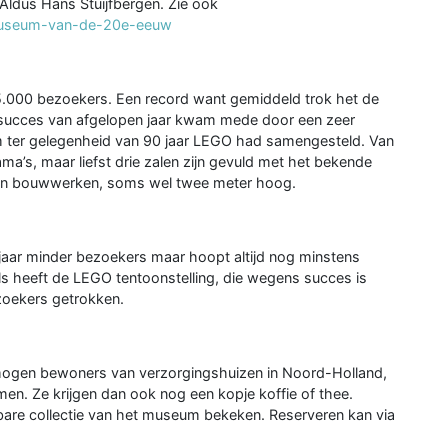
ldus Hans Stuijfbergen. Zie ook
d/museum-van-de-20e-eeuw
5.000 bezoekers. Een record want gemiddeld trok het de
et succes van afgelopen jaar kwam mede door een zeer
m ter gelegenheid van 90 jaar LEGO had samengesteld. Van
ma’s, maar liefst drie zalen zijn gevuld met het bekende
en bouwwerken, soms wel twee meter hoog.
jaar minder bezoekers maar hoopt altijd nog minstens
s heeft de LEGO tentoonstelling, die wegens succes is
ezoekers getrokken.
ogen bewoners van verzorgingshuizen in Noord-Holland,
men. Ze krijgen dan ook nog een kopje koffie of thee.
bare collectie van het museum bekeken. Reserveren kan via