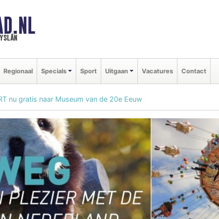
AD.NL
ryslân
Regionaal
Specials
Sport
Uitgaan
Vacatures
Contact
T nu gratis naar Museum van de 20e Eeuw