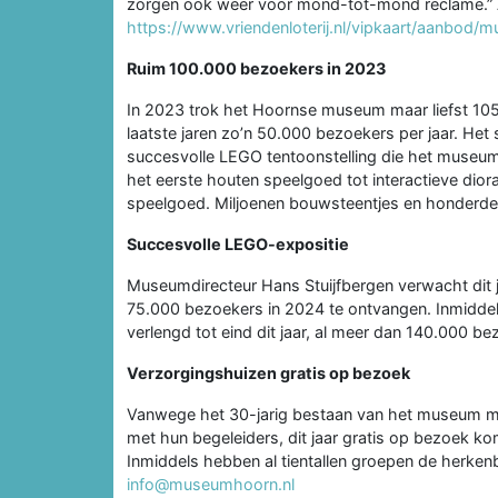
zorgen ook weer voor mond-tot-mond reclame.” A
https://www.vriendenloterij.nl/vipkaart/aanbo
Ruim 100.000 bezoekers in 2023
In 2023 trok het Hoornse museum maar liefst 10
laatste jaren zo’n 50.000 bezoekers per jaar. H
succesvolle LEGO tentoonstelling die het museu
het eerste houten speelgoed tot interactieve diora
speelgoed. Miljoenen bouwsteentjes en honderd
Succesvolle LEGO-expositie
Museumdirecteur Hans Stuijfbergen verwacht dit 
75.000 bezoekers in 2024 te ontvangen. Inmiddel
verlengd tot eind dit jaar, al meer dan 140.000 b
Verzorgingshuizen gratis op bezoek
Vanwege het 30-jarig bestaan van het museum m
met hun begeleiders, dit jaar gratis op bezoek ko
Inmiddels hebben al tientallen groepen de herken
info@museumhoorn.nl