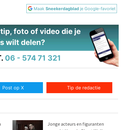
Maak
Sneekerdagblad
je Google-favoriet
ip, foto of video die je
s wilt delen?
.
06 - 574 71 321
Post op X
Tip de redactie
n
Jonge acteurs en figuranten