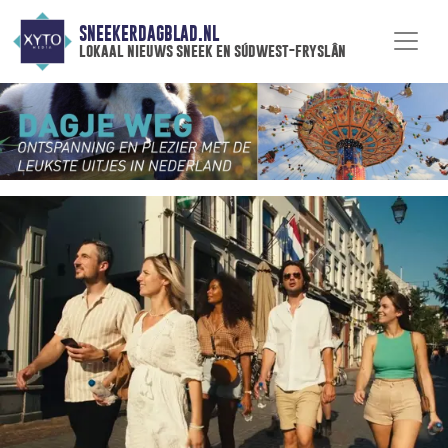
SNEEKERDAGBLAD.NL
lokaal nieuws sneek en súdwest-fryslân