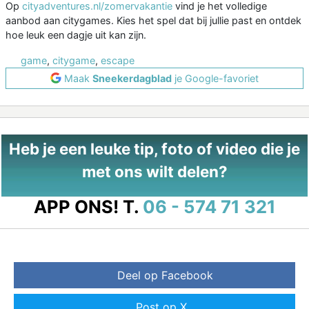
Op
cityadventures.nl/zomervakantie
vind je het volledige
aanbod aan citygames. Kies het spel dat bij jullie past en ontdek
hoe leuk een dagje uit kan zijn.
game
,
citygame
,
escape
Maak
Sneekerdagblad
je Google-favoriet
Heb je een leuke tip, foto of video die je
met ons wilt delen?
APP ONS!
T.
06 - 574 71 321
Deel op Facebook
Post op X