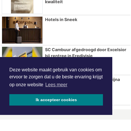
kwaliteit
Hotels in Sneek
SC Cambuur afgedroogd door Excelsior
bij rentree in Eredivisie
Deze website maakt gebruik van cookies om
ervoor te zorgen dat u de beste ervaring krijgt
Aantal fastfoodzaken in 20 jaar bijna
op onze website
Lees meer
verdubbeld
Ik accepteer cookies
ONZE
PARTNERS