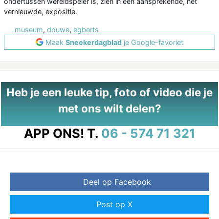
ondertussen wereldspeler is, zien in een aansprekende, net
vernieuwde, expositie.
museum
,
douwe
,
egberts
Maak
Sneekerdagblad
je Google-favoriet
Heb je een leuke tip, foto of video die je
met ons wilt delen?
APP ONS!
T.
06 - 574 71 321
Deel op Facebook
Post op X