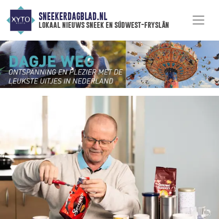
SNEEKERDAGBLAD.NL
lokaal nieuws sneek en súdwest-fryslân