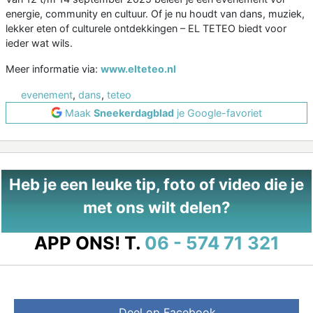
energie, community en cultuur. Of je nu houdt van dans, muziek,
lekker eten of culturele ontdekkingen – EL TETEO biedt voor
ieder wat wils.
Meer informatie via:
www.elteteo.nl
evenement
,
dans
,
teteo
Maak
Sneekerdagblad
je Google-favoriet
Heb je een leuke tip, foto of video die je
met ons wilt delen?
APP ONS!
T.
06 - 574 71 321
Deel op Facebook