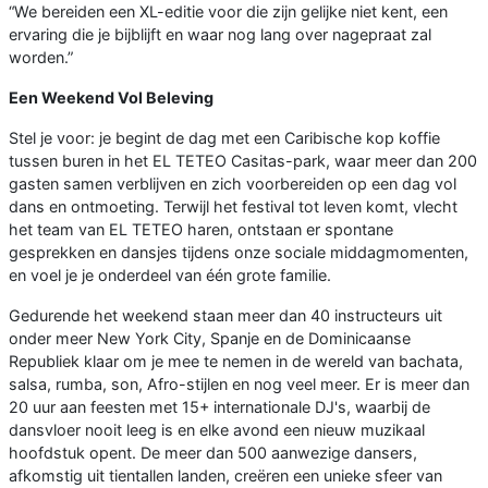
“We bereiden een XL-editie voor die zijn gelijke niet kent, een
ervaring die je bijblijft en waar nog lang over nagepraat zal
worden.”
Een Weekend Vol Beleving
Stel je voor: je begint de dag met een Caribische kop koffie
tussen buren in het EL TETEO Casitas-park, waar meer dan 200
gasten samen verblijven en zich voorbereiden op een dag vol
dans en ontmoeting. Terwijl het festival tot leven komt, vlecht
het team van EL TETEO haren, ontstaan er spontane
gesprekken en dansjes tijdens onze sociale middagmomenten,
en voel je je onderdeel van één grote familie.
Gedurende het weekend staan meer dan 40 instructeurs uit
onder meer New York City, Spanje en de Dominicaanse
Republiek klaar om je mee te nemen in de wereld van bachata,
salsa, rumba, son, Afro-stijlen en nog veel meer. Er is meer dan
20 uur aan feesten met 15+ internationale DJ's, waarbij de
dansvloer nooit leeg is en elke avond een nieuw muzikaal
hoofdstuk opent. De meer dan 500 aanwezige dansers,
afkomstig uit tientallen landen, creëren een unieke sfeer van