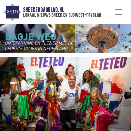
SNEEKERDAGBLAD.NL
lokaal nieuws sneek en súdwest-fryslân