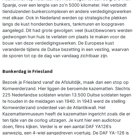
Spanje, over een lengte van zo’n 5000 kilometer. Het verbindt
tienduizenden bunkercomplexen en andere verdedigingswerken
met elkaar. Ook in Nederland werden op strategische plekken
langs de kust honderden bunkers, tankmuren en loopgraven
aangelegd. Dit had grote gevolgen: veel (kust)bewoners werden
gedwongen hun huis te verlaten om plaats te maken voor de
bouw van deze verdedigingswerken. De Europese kust
veranderde tijdens de Duitse bezetting in een vesting, waarvan
de sporen tot op de dag van vandaag zichtbaar zijn.
Bunkerdag in Friesland
Bezoek je Friesland vanaf de Afsluitdijk, maak dan een stop op
Kornwerderzand. Hier liggen de beroemde kazematten. Slechts
225 Nederlandse soldaten wisten 13.500 Duitse soldaten tegen
te houden in de meidagen van 1940. In 1943 werd de stelling
Kornwerderzand onderdeel van de Atlantikwall. Het
Kazemattenmuseum heeft de kazematten ingericht zoals die er
ten tijde van de oorlog uitzagen. Je kunt hier een audiotour
doen, films kijken. Verder is er een aantal DAF YA126’s
aanwezig, een 4-wiel aangedreven voertuig. De DAF YA-126 is