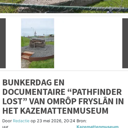
Vorige
V
BUNKERDAG EN
DOCUMENTAIRE “PATHFINDER
LOST” VAN OMRÔP FRYSLÂN IN
HET KAZEMATTENMUSEUM
Door
Redactie
op
23 mei 2026, 20:24
Bron:
uur
Kazemattenmuseum