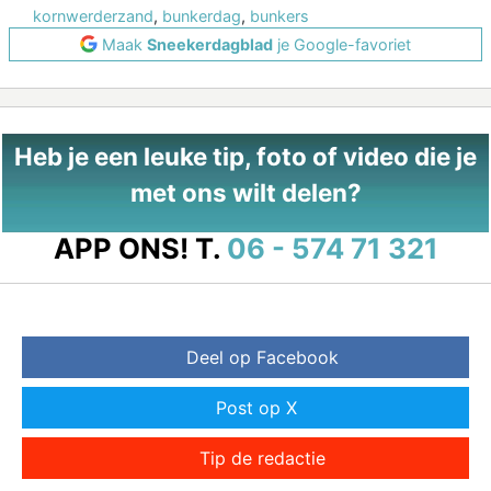
kornwerderzand
,
bunkerdag
,
bunkers
Maak
Sneekerdagblad
je Google-favoriet
Heb je een leuke tip, foto of video die je
met ons wilt delen?
APP ONS!
T.
06 - 574 71 321
Deel op Facebook
Post op X
Tip de redactie