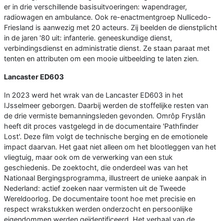
er in drie verschillende basisuitvoeringen: wapendrager,
radiowagen en ambulance. Ook re-enactmentgroep Nullicedo-
Friesland is aanwezig met 20 acteurs. Zij beelden de dienstplicht
in de jaren '80 uit: infanterie. geneeskundige dienst,
verbindingsdienst en administratie dienst. Ze staan paraat met
tenten en attributen om een mooie uitbeelding te laten zien.
Lancaster ED603
In 2023 werd het wrak van de Lancaster ED603 in het
IJsselmeer geborgen. Daarbij werden de stoffelijke resten van
de drie vermiste bemanningsleden gevonden. Omrôp Fryslân
heeft dit proces vastgelegd in de documentaire 'Pathfinder
Lost'. Deze film volgt de technische berging en de emotionele
impact daarvan. Het gaat niet alleen om het blootleggen van het
vliegtuig, maar ook om de verwerking van een stuk
geschiedenis. De zoektocht, die onderdeel was van het
Nationaal Bergingsprogramma, illustreert de unieke aanpak in
Nederland: actief zoeken naar vermisten uit de Tweede
Wereldoorlog. De documentaire toont hoe met precisie en
respect wrakstukken werden onderzocht en persoonlijke
eigendommen werden geïdentificeerd. Het verhaal van de