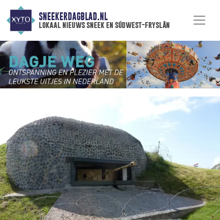
SNEEKERDAGBLAD.NL
lokaal nieuws sneek en súdwest-fryslân