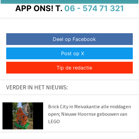
APP ONS!
T.
06 - 574 71 321
Deel op Facebook
Post op X
Tip de redactie
VERDER IN HET NIEUWS:
Brick City in Meivakantie alle middagen
open; Nieuwe Hoornse gebouwen van
LEGO