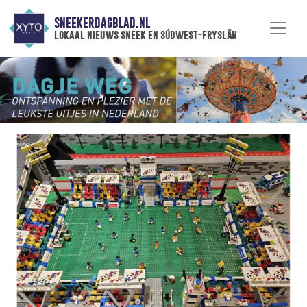
SNEEKERDAGBLAD.NL
lokaal nieuws sneek en súdwest-fryslân