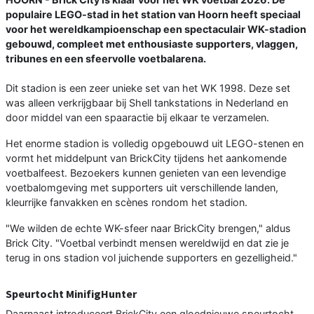
populaire LEGO-stad in het station van Hoorn heeft speciaal
voor het wereldkampioenschap een spectaculair WK-stadion
gebouwd, compleet met enthousiaste supporters, vlaggen,
tribunes en een sfeervolle voetbalarena.
Dit stadion is een zeer unieke set van het WK 1998. Deze set
was alleen verkrijgbaar bij Shell tankstations in Nederland en
door middel van een spaaractie bij elkaar te verzamelen.
Het enorme stadion is volledig opgebouwd uit LEGO-stenen en
vormt het middelpunt van BrickCity tijdens het aankomende
voetbalfeest. Bezoekers kunnen genieten van een levendige
voetbalomgeving met supporters uit verschillende landen,
kleurrijke fanvakken en scènes rondom het stadion.
"We wilden de echte WK-sfeer naar BrickCity brengen," aldus
Brick City. "Voetbal verbindt mensen wereldwijd en dat zie je
terug in ons stadion vol juichende supporters en gezelligheid."
Speurtocht MinifigHunter
Daarnaast introduceert BrickCity een gloednieuwe speurtocht