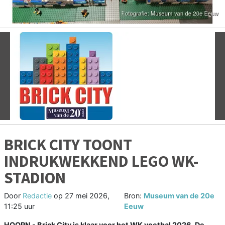
Vorige
V
BRICK CITY TOONT
INDRUKWEKKEND LEGO WK-
STADION
Door
Redactie
op
27 mei 2026,
Bron:
Museum van de 20e
11:25 uur
Eeuw
HOORN - Brick City is klaar voor het WK voetbal 2026. De