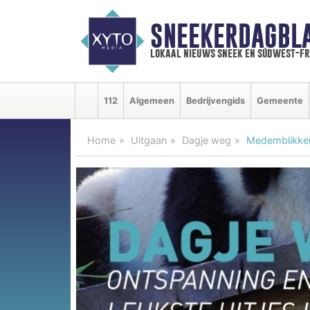
SNEEKERDAGBL
lokaal nieuws sneek en súdwest-f
112
Algemeen
Bedrijvengids
Gemeente
Home
Uitgaan
Dagje weg
Medemblikker