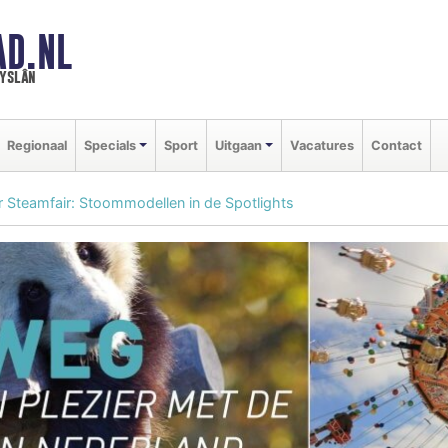
AD.NL
ryslân
Regionaal
Specials
Sport
Uitgaan
Vacatures
Contact
 Steamfair: Stoommodellen in de Spotlights