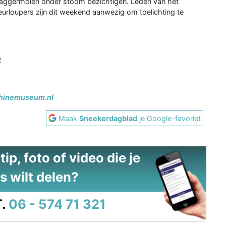
ggermolen onder stoom bezichtigen. Leden van het
urloupers zijn dit weekend aanwezig om toelichting te
.
2
inemuseum.nl
Maak
Sneekerdagblad
je Google-favoriet
ip, foto of video die je
s wilt delen?
.
06 - 574 71 321