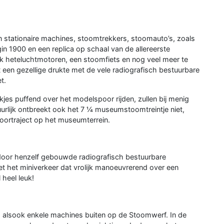
n stationaire machines, stoomtrekkers, stoomauto’s, zoals
n 1900 en een replica op schaal van de allereerste
 heteluchtmotoren, een stoomfiets en nog veel meer te
 een gezellige drukte met de vele radiografisch bestuurbare
t.
es puffend over het modelspoor rijden, zullen bij menig
tuurlijk ontbreekt ook het 7 ¼ museumstoomtreintje niet,
poortraject op het museumterrein.
door henzelf gebouwde radiografisch bestuurbare
t het miniverkeer dat vrolijk manoeuvrerend over een
heel leuk!
 alsook enkele machines buiten op de Stoomwerf. In de