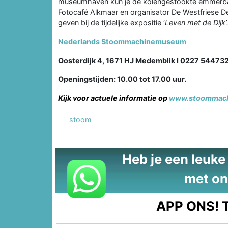
museumhaven kun je de kolengestookte emmerba
Fotocafé Alkmaar en organisator De Westfriese De
geven bij de tijdelijke expositie ‘
Leven met de Dijk’
Nederlands Stoommachinemuseum
Oosterdijk 4, 1671 HJ Medemblik I 0227 54473
Openingstijden: 10.00 tot 17.00 uur.
Kijk voor actuele informatie op
www.stoommach
stoom
Heb je een leuke t
met on
APP ONS!
T