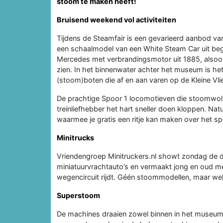
stoom te maken heeft!
Bruisend weekend vol activiteiten
Tijdens de Steamfair is een gevarieerd aanbod va
een schaalmodel van een White Steam Car uit begi
Mercedes met verbrandingsmotor uit 1885, alsook
zien. In het binnenwater achter het museum is het
(stoom)boten die af en aan varen op de Kleine Vlie
De prachtige Spoor 1 locomotieven die stoomwolkj
treinliefhebber het hart sneller doen kloppen. Na
waarmee je gratis een ritje kan maken over het s
Minitrucks
Vriendengroep Minitruckers.nl showt zondag de 
miniatuurvrachtauto’s en vermaakt jong en oud me
wegencircuit rijdt. Géén stoommodellen, maar wel 
Superstoom
De machines draaien zowel binnen in het museum