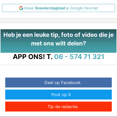
Maak
Sneekerdagblad
je Google-favoriet
Heb je een leuke tip, foto of video die je
met ons wilt delen?
APP ONS!
T.
06 - 574 71 321
Deel op Facebook
Post op X
Tip de redactie