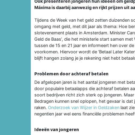
Ook presenteren jongeren hun ideeën om geldpr
Máxima is daarbij aanwezig en rijkt prijzen uit
Tijdens de Week van het geld zetten duizenden sc
omgang met geld, met dit jaar als thema: Hoe ben
slotevenement plaats in Amsterdam. Minister Car
Geld de Baas’, die het ministerie start samen met
tussen de 15 en 21 jaar en informeert hen over de
voorkomen. Hiervoor wordt de ‘Betaal Later Kater
blijft hangen zolang je je rekening niet hebt betaal
Problemen door achteraf betalen
De afgelopen jaren is het aantal jongeren met b
door populaire betaalapps die achteraf betalen aa
soort bedrijven richt zich sterk op jongeren. Maar
Bedragen kunnen snel oplopen, het gevaar is dat
raken.
Onderzoek van Wijzer in Geldzaken
laat zi
negentien jaar wel eens financiële problemen heef
Ideeën van jongeren