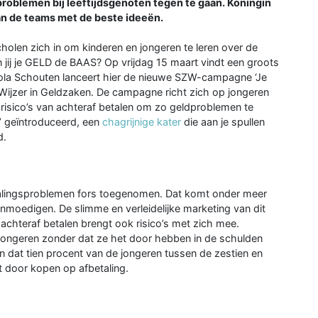
oblemen bij leeftijdsgenoten tegen te gaan. Koningin
 aan de teams met de beste ideeën.
holen zich in om kinderen en jongeren te leren over de
 jij je GELD de BAAS? Op vrijdag 15 maart vindt een groots
ola Schouten lanceert hier de nieuwe SZW-campagne ‘Je
 Wijzer in Geldzaken. De campagne richt zich op jongeren
 risico’s van achteraf betalen om zo geldproblemen te
’ geïntroduceerd, een
chagrijnige kater
die aan je spullen
d.
etalingsproblemen fors toegenomen. Dat komt onder meer
nmoedigen. De slimme en verleidelijke marketing van dit
 achteraf betalen brengt ook risico’s met zich mee.
 jongeren zonder dat ze het door hebben in de schulden
en dat tien procent van de jongeren tussen de zestien en
t door kopen op afbetaling.