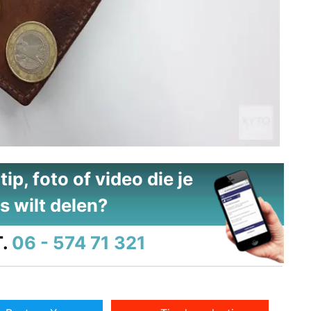
ip, foto of video die je
s wilt delen?
.
06 - 574 71 321