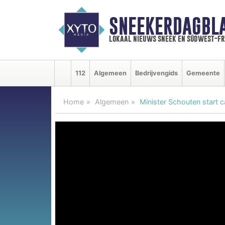
SNEEKERDAGBL
lokaal nieuws sneek en súdwest-f
112
Algemeen
Bedrijvengids
Gemeente
Home
Algemeen
Minister Schouten start 