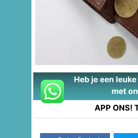
Heb je een leuke t
met on
APP ONS!
T