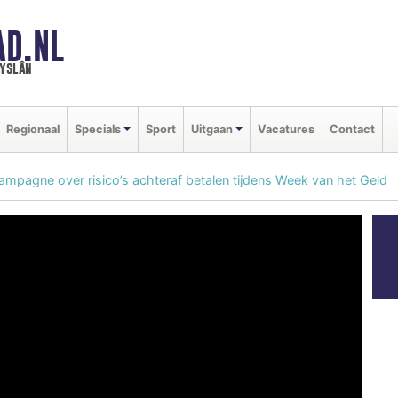
AD.NL
ryslân
Regionaal
Specials
Sport
Uitgaan
Vacatures
Contact
campagne over risico’s achteraf betalen tijdens Week van het Geld