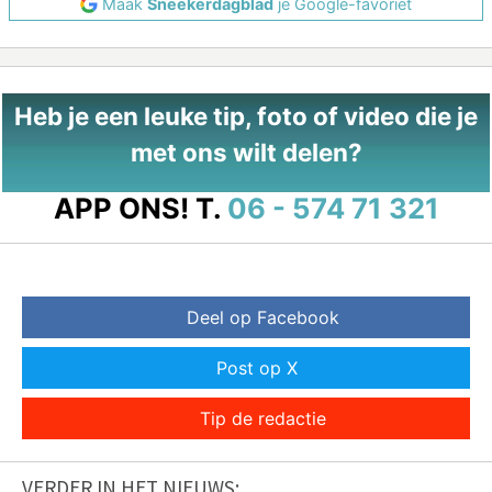
Maak
Sneekerdagblad
je Google-favoriet
Heb je een leuke tip, foto of video die je
met ons wilt delen?
APP ONS!
T.
06 - 574 71 321
Deel op Facebook
Post op X
Tip de redactie
VERDER IN HET NIEUWS: