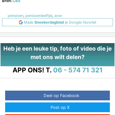
Bron:
CBS
pensioen
,
pensioenleeftijd
,
aow
Maak
Sneekerdagblad
je Google-favoriet
Heb je een leuke tip, foto of video die je
met ons wilt delen?
APP ONS!
T.
06 - 574 71 321
Deel op Facebook
Post op X