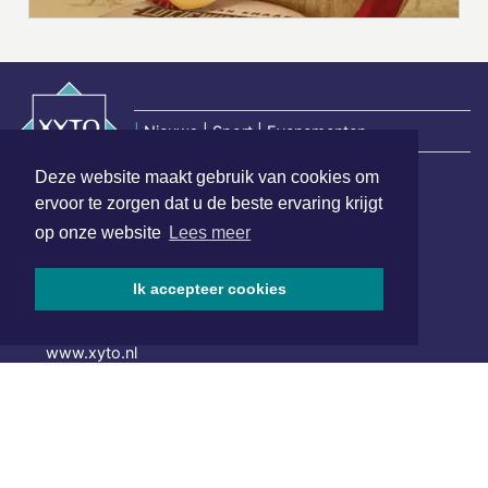
|
Nieuws | Sport | Evenementen
Deze website maakt gebruik van cookies om
ervoor te zorgen dat u de beste ervaring krijgt
Hoofdvestiging:
op onze website
Lees meer
van Benthuizenlaan 1
1701 BZ Heerhugowaard
Ik accepteer cookies
072 8200 600
redactie@xyto.nl
www.xyto.nl
SOCIAL MEDIA
NIEUWSBRIEF AANMELDEN