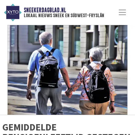
SNEEKERDAGBLAD.NL
lokaal nieuws sneek en súdwest-fryslân
GEMIDDELDE