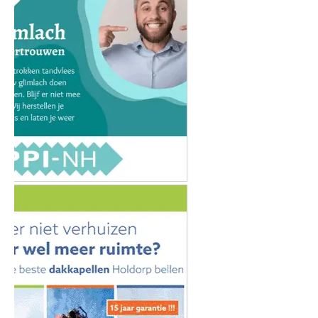
MEEST GELEZEN
Flitsmarathon van start: extra
snelheidscontroles in Nederland en
populaire vakantielanden
VVV Waterland van Friesland bundelt in
2026 opnieuw krachten met
SLOWTriatlon®
"Dickens vertelt" bij het Lemster Dickens
Festijn 2026