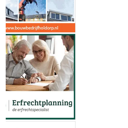
Betaalbare trouwringen kopen: zo
bespaar je zonder in te leveren op
kwaliteit
Hotels in Sneek
ONZE
PARTNERS