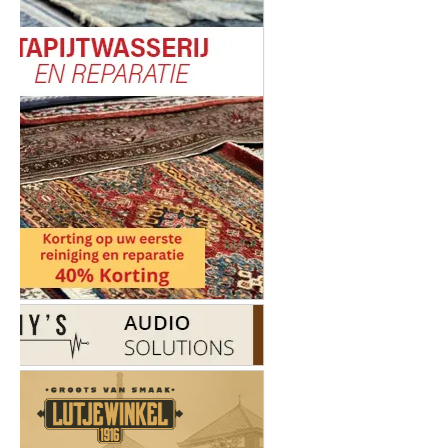
|
Nieuws | Sport | Evenementen
Hoofdvestiging:
van Benthuizenlaan 1
1701 BZ Heerhugowaard
072 8200 600
redactie@xyto.nl
www.xyto.nl
SOCIAL MEDIA
NIEUWSBRIEF AANMELDEN
Schrijf je in voor onze nieuwsbrief en krijg wekelijks een
samenvatting van alle gebeurtenissen uit jouw regio.
Aanmelden